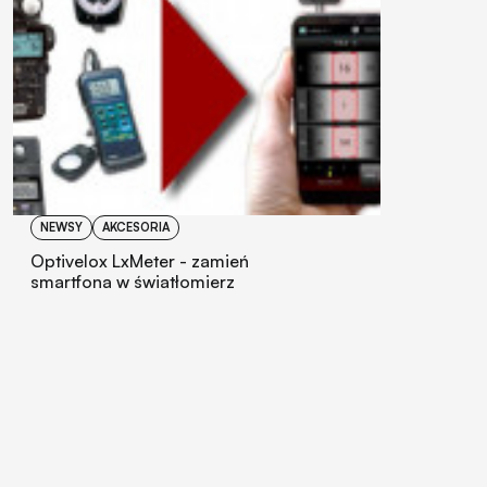
NEWSY
AKCESORIA
Optivelox LxMeter - zamień
smartfona w światłomierz