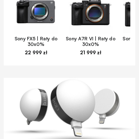
Sony FX5 | Raty do
Sony A7R VI | Raty do
Sony A
30x0%
30x0%
22 999 zł
21 999 zł
1