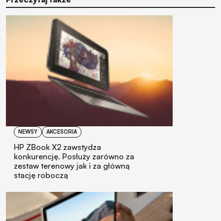
NEWSY
AKCESORIA
HP ZBook X2 zawstydza
konkurencję. Posłuży zarówno za
zestaw terenowy jak i za główną
stację roboczą