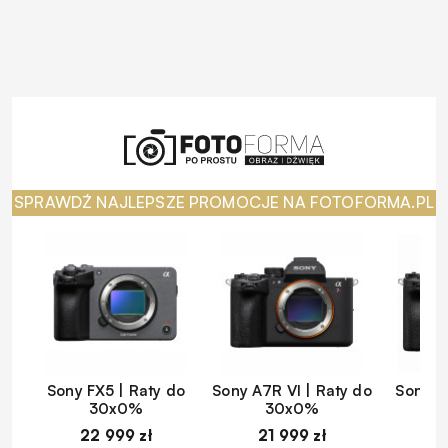
SPRAWDŹ NAJLEPSZE PROMOCJE NA FOTOFORMA.PL
Sony FX5 | Raty do
Sony A7R VI | Raty do
Sony A
30x0%
30x0%
22 999 zł
21 999 zł
1