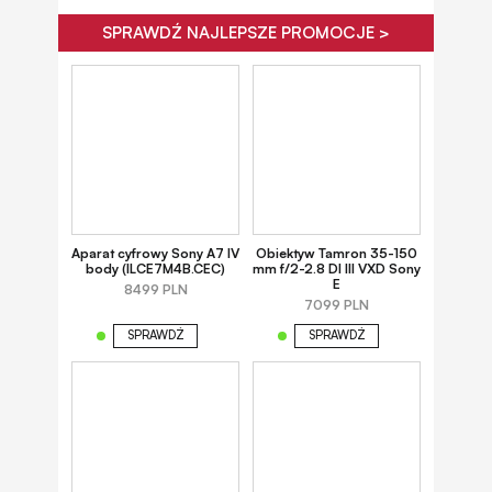
SPRAWDŹ NAJLEPSZE PROMOCJE >
Aparat cyfrowy Sony A7 IV
Obiektyw Tamron 35-150
body (ILCE7M4B.CEC)
mm f/2-2.8 DI III VXD Sony
E
8499 PLN
7099 PLN
SPRAWDŹ
SPRAWDŹ