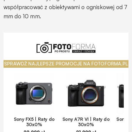
współpracować z obiektywami o ogniskowej od 7
mm do 10 mm.
SPRAWDŹ NAJLEPSZE PROMOCJE NA FOTOFORMA.PL
Sony FX5 | Raty do
Sony A7R VI | Raty do
Sony A
30x0%
30x0%