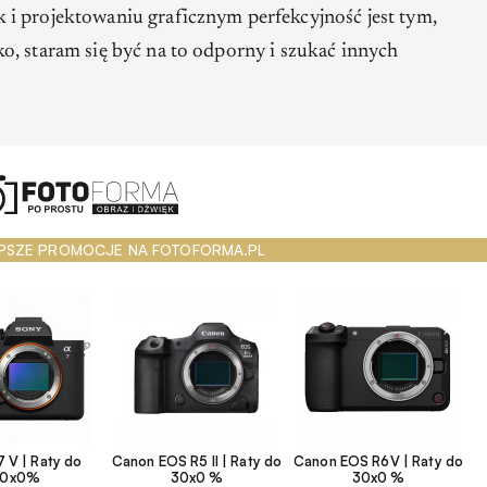
i projektowaniu graficznym perfekcyjność jest tym,
o, staram się być na to odporny i szukać innych
PSZE PROMOCJE NA FOTOFORMA.PL
 V | Raty do
Canon EOS R5 II | Raty do
Canon EOS R6V | Raty do
30x0%
30x0 %
30x0 %