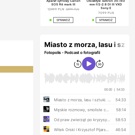
Aparat cyfrowy Canon
Obiektyw Tamron 35-150
EOS R6 mark III
mm f/2-2.8 DI III VXD
Sony E
12999 PLN
12499 PLN
7099 PLN
SPRAWDŹ
SPRAWDŹ