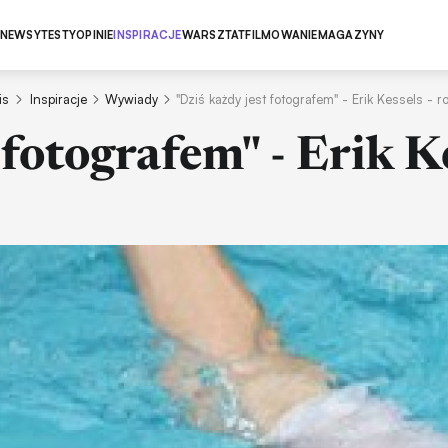
NEWSY
TESTY
OPINIE
INSPIRACJE
WARSZTAT
FILMOWANIE
MAGAZYNY
is
Inspiracje
Wywiady
"Dziś każdy jest fotografem" - Erik Kessels -
 fotografem" - Erik 