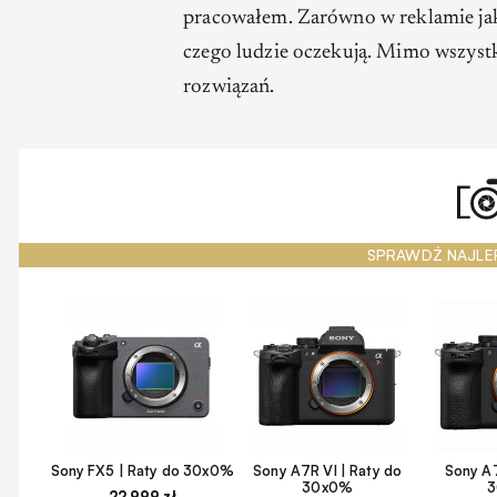
pracowałem. Zarówno w reklamie jak 
czego ludzie oczekują. Mimo wszystk
rozwiązań.
SPRAWDŹ NAJLE
Sony FX5 | Raty do 30x0%
Sony A7R VI | Raty do
Sony A7
30x0%
22 999 zł