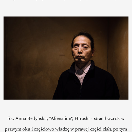
fot. Anna Bedyńska, "Alienation", Hiroshi - stracił wzrok w
prawym oku i częściowo władzę w prawej części ciała po tym