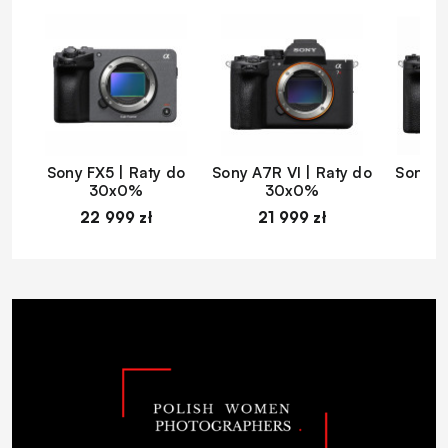
Sony FX5 | Raty do
Sony A7R VI | Raty do
Sony A
30x0%
30x0%
22 999 zł
21 999 zł
1