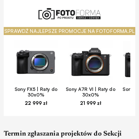
SPRAWDŹ NAJLEPSZE PROMOCJE NA FOTOFORMA.PL
Sony FX5 | Raty do
Sony A7R VI | Raty do
Sony A
30x0%
30x0%
22 999 zł
21 999 zł
1
Termin zgłaszania projektów do Sekcji