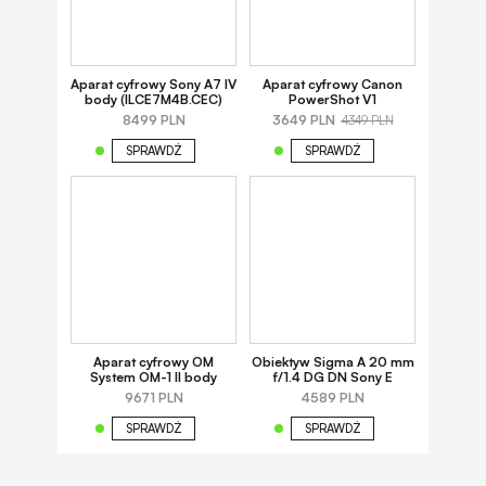
Aparat cyfrowy Sony A7 IV
Aparat cyfrowy Canon
body (ILCE7M4B.CEC)
PowerShot V1
8499 PLN
3649 PLN
4349 PLN
SPRAWDŹ
SPRAWDŹ
Aparat cyfrowy OM
Obiektyw Sigma A 20 mm
System OM-1 II body
f/1.4 DG DN Sony E
9671 PLN
4589 PLN
SPRAWDŹ
SPRAWDŹ