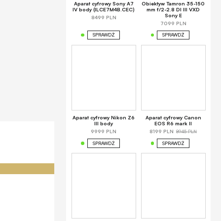
Aparat cyfrowy Sony A7
Obiektyw Tamron 35-150
IV body (ILCE7M4B.CEC)
mm f/2-2.8 DI III VXD
Sony E
8499 PLN
7099 PLN
SPRAWDŹ
SPRAWDŹ
Aparat cyfrowy Nikon Z6
Aparat cyfrowy Canon
III body
EOS R6 mark II
8945 PLN
9999 PLN
8199 PLN
SPRAWDŹ
SPRAWDŹ