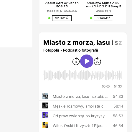
Aparat cyfrowy Canon
Obiektyw Sigma A 20
EOS R5
mm f/1.4 DG DN Sony E
12989 PLN
11999 PLN
4589 PLN
SPRAWDŹ
SPRAWDŹ