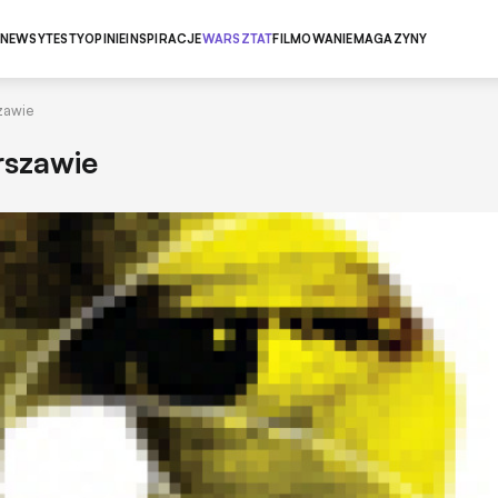
NEWSY
TESTY
OPINIE
INSPIRACJE
WARSZTAT
FILMOWANIE
MAGAZYNY
zawie
rszawie