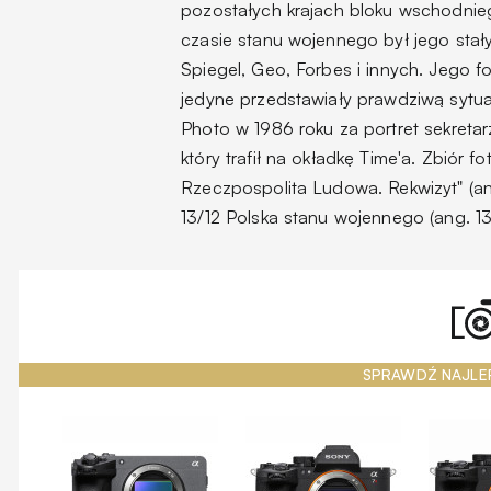
pozostałych krajach bloku wschodni
czasie stanu wojennego był jego sta
Spiegel, Geo, Forbes i innych. Jego f
jedyne przedstawiały prawdziwą sytu
Photo w 1986 roku za portret sekreta
który trafił na okładkę Time'a. Zbiór 
Rzeczpospolita Ludowa. Rekwizyt" (ang
13/12 Polska stanu wojennego (ang. 13
SPRAWDŹ NAJLE