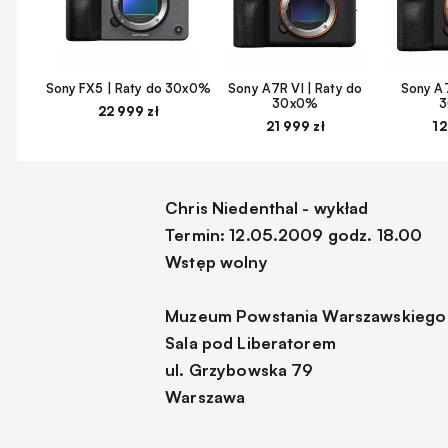
Sony FX5 | Raty do 30x0%
Sony A7R VI | Raty do
Sony A7
30x0%
22 999 zł
21 999 zł
12
Chris Niedenthal - wykład
Termin: 12.05.2009 godz. 18.00
Wstęp wolny
Muzeum Powstania Warszawskiego
Sala pod Liberatorem
ul. Grzybowska 79
Warszawa