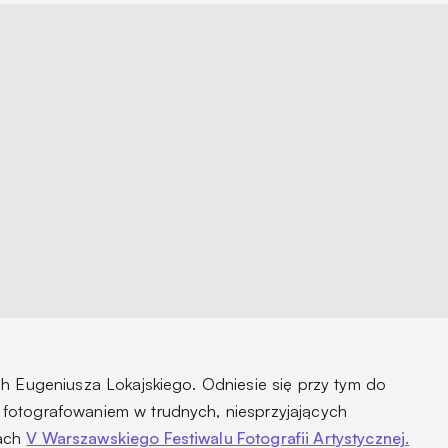
ch Eugeniusza Lokajskiego. Odniesie się przy tym do
fotografowaniem w trudnych, niesprzyjających
mach
V Warszawskiego Festiwalu Fotografii Artystycznej.