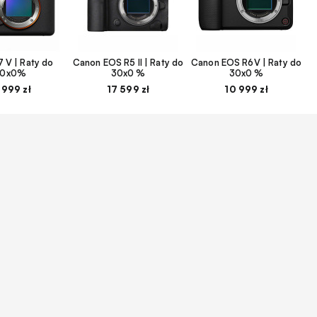
 V | Raty do
Canon EOS R5 II | Raty do
Canon EOS R6V | Raty do
30x0%
30x0 %
30x0 %
 999 zł
17 599 zł
10 999 zł