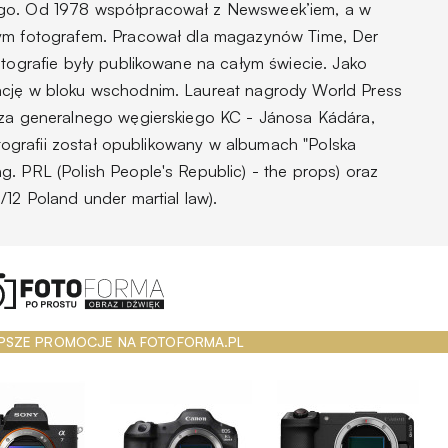
ego. Od 1978 współpracował z Newsweek’iem, a w
łym fotografem. Pracował dla magazynów Time, Der
otografie były publikowane na całym świecie. Jako
ację w bloku wschodnim. Laureat nagrody World Press
rza generalnego węgierskiego KC - Jánosa Kádára,
fotografii został opublikowany w albumach "Polska
. PRL (Polish People's Republic) - the props) oraz
/12 Poland under martial law).
PSZE PROMOCJE NA FOTOFORMA.PL