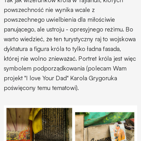
Tak jak wizerunków króla w Tajlandii, których
powszechność nie wynika wcale z
powszechnego uwielbienia dla miłościwie
panującego, ale ustroju - opresyjnego reżimu. Bo
warto wiedzieć, że ten turystyczny raj to wojskowa
dyktatura a figura króla to tylko ładna fasada,
której nie wolno znieważać. Portret króla jest więc
symbolem podporządkowania (polecam Wam
projekt "I love Your Dad" Karola Grygoruka
poświęcony temu tematowi).