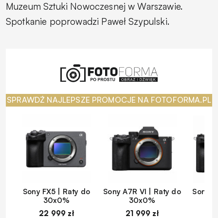
Muzeum Sztuki Nowoczesnej w Warszawie.
Spotkanie poprowadzi Paweł Szypulski.
SPRAWDŹ NAJLEPSZE PROMOCJE NA FOTOFORMA.PL
Sony FX5 | Raty do
Sony A7R VI | Raty do
Sony A
30x0%
30x0%
22 999 zł
21 999 zł
1