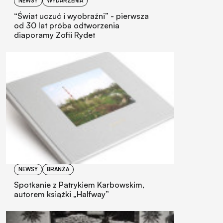
NEWSY
WYDARZENIA
“Świat uczuć i wyobraźni” - pierwsza
od 30 lat próba odtworzenia
diaporamy Zofii Rydet
NEWSY
BRANŻA
Spotkanie z Patrykiem Karbowskim,
autorem książki „Halfway”