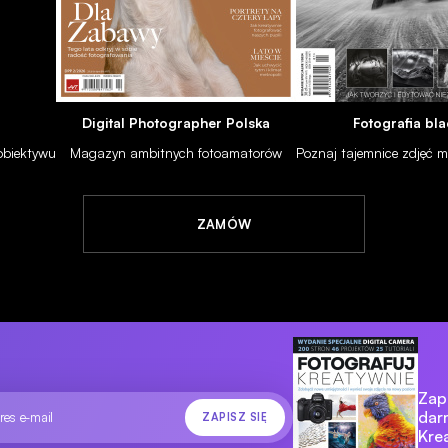
APARATY
Digital Photographer Polska
Fotografia bla
Olympus E-510 - test
28 cze 2007
 obiektywu
Magazyn ambitnych fotoamatorów
Poznaj tajemnice zdjęć
ZAMÓW
Zapi
dar
Kre