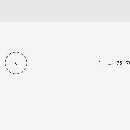
1
...
75
7