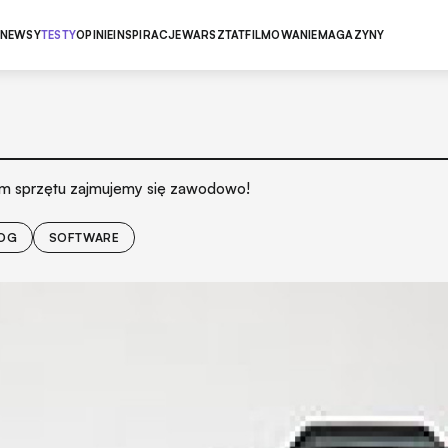
NEWSY
TESTY
OPINIE
INSPIRACJE
WARSZTAT
FILMOWANIE
MAGAZYNY
aniem sprzętu zajmujemy się zawodowo!
OG
SOFTWARE