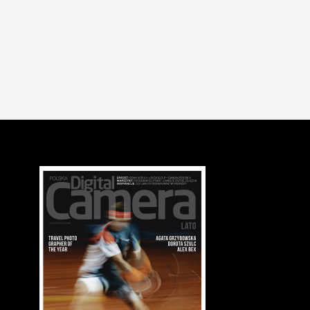
OBIEKTYWY
Standardowe zoomy Systemu 4/3 - część 2, Zuiko Digital 14-
mm F2.8-3.5
24 sie 2007