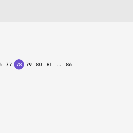
6
77
78
79
80
81
...
86
OBIEKTYWY