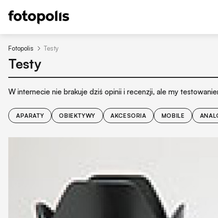
Fotopolis
Testy
Testy
W internecie nie brakuje dziś opinii i recenzji, ale my testow
APARATY
OBIEKTYWY
AKCESORIA
MOBILE
ANAL