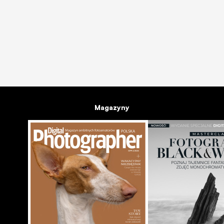
APARATY
10 kompaktów na wakacje - przegląd aparatów, które
sobą zabrać na urlop
04 lip 2007
54
Magazyny