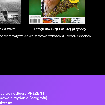
ck & white
Fotografia akcji i dzikiej przyrody
 monochromatycznych
Warsztatowe wskazówki i porady ekspertów
sz się i odbierz
PREZENT
mowe e-wydanie Fotografuj
atywnie