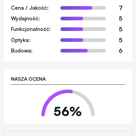
7
Cena / Jakość:
5
Wydajność:
5
Funkcjonalność:
5
Optyka:
6
Budowa:
NASZA OCENA
56
%