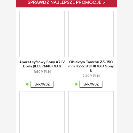
SPRAWDŹ NAJLEPSZE PROMOCJE >
Aparat cyfrowy Sony A7 IV
Obiektyw Tamron 35-150
body (ILCE7M4B.CEC)
mm f/2-2.8 DI III VXD Sony
E
8499 PLN
7099 PLN
SPRAWDŹ
SPRAWDŹ