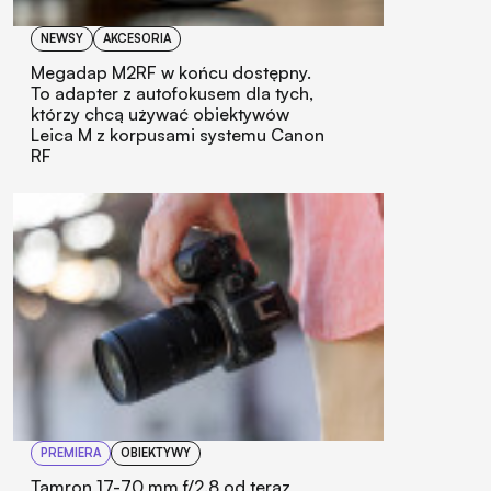
NEWSY
AKCESORIA
Megadap M2RF w końcu dostępny.
To adapter z autofokusem dla tych,
którzy chcą używać obiektywów
Leica M z korpusami systemu Canon
RF
PREMIERA
OBIEKTYWY
Tamron 17-70 mm f/2.8 od teraz