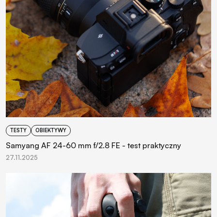
TESTY
OBIEKTYWY
Samyang AF 24-60 mm f/2.8 FE - test praktyczny
27.11.2025