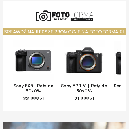
SPRAWDŹ NAJLEPSZE PROMOCJE NA FOTOFORMA.PL
Sony FX5 | Raty do
Sony A7R VI | Raty do
Sony A
30x0%
30x0%
22 999 zł
21 999 zł
1