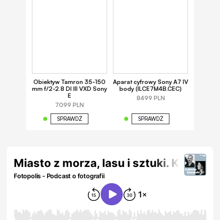
Obiektyw Tamron 35-150
Aparat cyfrowy Sony A7 IV
mm f/2-2.8 DI III VXD Sony
body (ILCE7M4B.CEC)
E
8499 PLN
7099 PLN
SPRAWDŹ
SPRAWDŹ