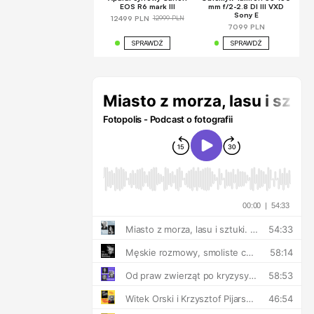
EOS R6 mark III
mm f/2-2.8 DI III VXD
Sony E
12999 PLN
12499 PLN
7099 PLN
SPRAWDŹ
SPRAWDŹ