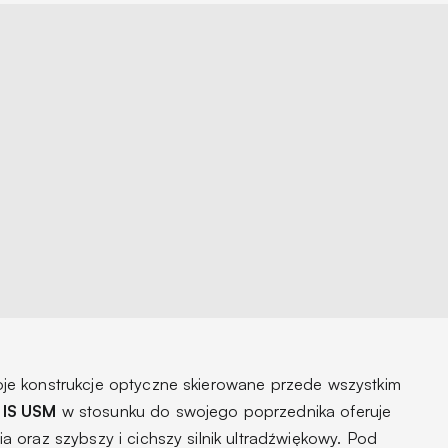
e konstrukcje optyczne skierowane przede wszystkim
 IS USM
w stosunku do swojego poprzednika oferuje
 oraz szybszy i cichszy silnik ultradźwiękowy. Pod