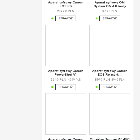
Aparat cyfrowy Canon
Aparat cyfrowy OM
EOS R3
System OM-1 II body
21999 PLN
9671 PLN
SPRAWDŹ
SPRAWDŹ
Aparat cyfrowy Canon
Aparat cyfrowy Canon
PowerShot V1
EOS R6 mark II
4349 PLN
8945 PLN
3649 PLN
8199 PLN
SPRAWDŹ
SPRAWDŹ
Aparat cyfrowy Canon
Obiektyw Tamron 35-150