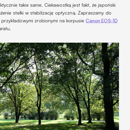
ycznie takie same. Ciekawostką jest fakt, że japoński
nie stałki w stabilizację optyczną. Zapraszamy do
i przykładowymi zrobionymi na korpusie
Canon EOS-1D
ratu.