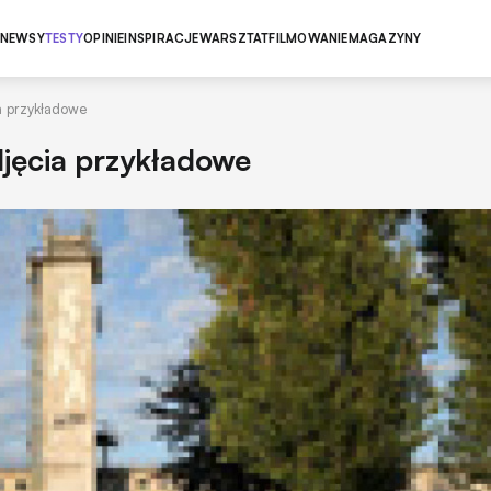
NEWSY
TESTY
OPINIE
INSPIRACJE
WARSZTAT
FILMOWANIE
MAGAZYNY
a przykładowe
jęcia przykładowe