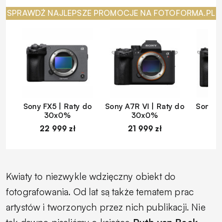
SPRAWDŹ NAJLEPSZE PROMOCJE NA FOTOFORMA.PL
Sony FX5 | Raty do
Sony A7R VI | Raty do
Sony A
30x0%
30x0%
22 999 zł
21 999 zł
1
Kwiaty to niezwykle wdzięczny obiekt do
fotografowania. Od lat są także tematem prac
artystów i tworzonych przez nich publikacji. Nie