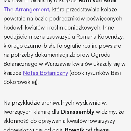
tak dawno pisaliśmy o książce
Ruth van Beek
The Arrangement,
która przedstawiała kolaże
powstałe na bazie podręczników poświęconych
hodowli kwiatów i roślin doniczkowych. Inne
podejście można zauważyć u Romana Kobendzy,
którego czarno-białe fotografie roślin, powstałe
na potrzeby dokumentacji zbiorów Ogrodu
Botanicznego w Warszawie kwiatów ukazały się w
książce
Notes Botaniczny
(obok rysunków Basi
Sokołowskiej).
Na przykładzie archiwalnych wydawnictw,
tworzących klamrę dla
Disassembly
widzimy, że
skłonność do opisywania kwiatów towarzyszy
człowiekowi nie od dziś.
Bownik
od dawna