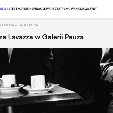
NEWSY
TESTY
OPINIE
INSPIRACJE
WARSZTAT
FILMOWANIE
MAGAZYNY
a Lavazza w Galerii Pauza
za Lavazza w Galerii Pauza