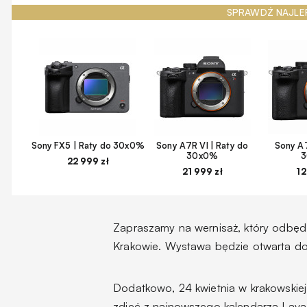
SPRAWDŹ NAJLE
Sony FX5 | Raty do 30x0%
Sony A7R VI | Raty do
Sony A7
30x0%
22 999 zł
21 999 zł
12
Zapraszamy na wernisaż, który odbędz
Krakowie. Wystawa będzie otwarta do
Dodatkowo, 24 kwietnia w krakowskiej
zdjęć z najnowszego kalendarza Lav