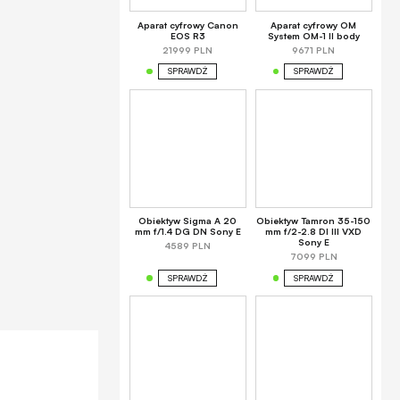
Aparat cyfrowy Canon
Aparat cyfrowy OM
EOS R3
System OM-1 II body
21999 PLN
9671 PLN
SPRAWDŹ
SPRAWDŹ
Obiektyw Sigma A 20
Obiektyw Tamron 35-150
mm f/1.4 DG DN Sony E
mm f/2-2.8 DI III VXD
Sony E
4589 PLN
7099 PLN
SPRAWDŹ
SPRAWDŹ