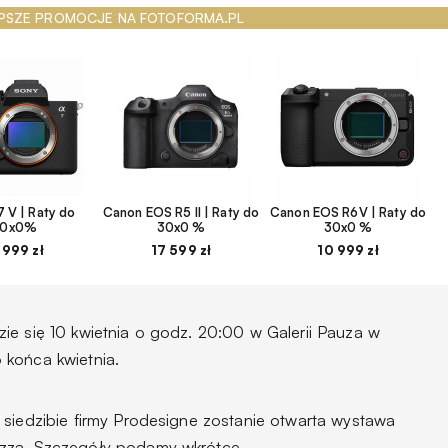
PSZE PROMOCJE NA FOTOFORMA.PL
 V | Raty do
Canon EOS R5 II | Raty do
Canon EOS R6V | Raty do
30x0%
30x0 %
30x0 %
 999 zł
17 599 zł
10 999 zł
ie się 10 kwietnia o godz. 20:00 w Galerii Pauza w
 końca kwietnia.
 siedzibie firmy Prodesigne zostanie otwarta wystawa
azza. Szczegóły podamy wkrótce.