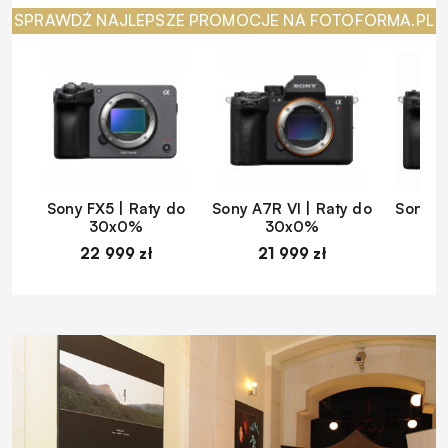
SPRAWDŹ NAJLEPSZE PROMOCJE NA FOTOFORMA.PL
Sony FX5 | Raty do
Sony A7R VI | Raty do
Sony A
30x0%
30x0%
22 999 zł
21 999 zł
1