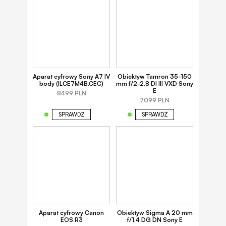
Aparat cyfrowy Sony A7 IV
Obiektyw Tamron 35-150
body (ILCE7M4B.CEC)
mm f/2-2.8 DI III VXD Sony
E
8499 PLN
7099 PLN
SPRAWDŹ
SPRAWDŹ
Aparat cyfrowy Canon
Obiektyw Sigma A 20 mm
EOS R3
f/1.4 DG DN Sony E