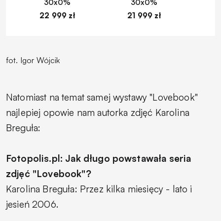
30x0%
30x0%
22 999 zł
21 999 zł
1
fot. Igor Wójcik
Natomiast na temat samej wystawy "Lovebook"
najlepiej opowie nam autorka zdjęć Karolina
Breguła:
Fotopolis.pl: Jak długo powstawała seria
zdjęć "Lovebook"?
Karolina Breguła: Przez kilka miesięcy - lato i
jesień 2006.