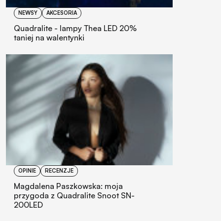
NEWSY
AKCESORIA
Quadralite - lampy Thea LED 20%
taniej na walentynki
OPINIE
RECENZJE
Magdalena Paszkowska: moja
przygoda z Quadralite Snoot SN-
200LED