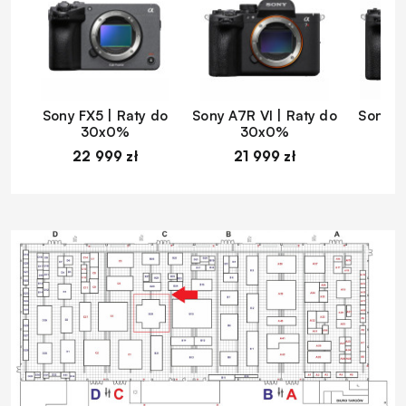
Sony FX5 | Raty do
Sony A7R VI | Raty do
Sony A
30x0%
30x0%
22 999 zł
21 999 zł
1