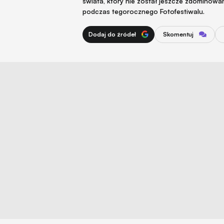
świata, który nie został jeszcze zdominowa
podczas tegorocznego Fotofestiwalu.
Dodaj do źródeł
Skomentuj