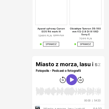
Aparat cyfrowy Canon
Obiektyw Tamron 35-150
EOS R6 mark III
mm f/2-2.8 DI III VXD
Sony E
12999 PLN
12499 PLN
7099 PLN
SPRAWDŹ
SPRAWDŹ