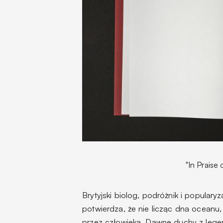
"In Praise
Brytyjski biolog, podróżnik i popular
potwierdza, że nie licząc dna oceanu,
przez człowieka. Dawne duchy z legend