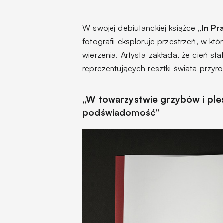
W swojej debiutanckiej książce
„In Pr
fotografii eksploruje przestrzeń, w któ
wierzenia. Artysta zakłada, że cień st
reprezentujących resztki świata przyro
„W towarzystwie grzybów i pleśn
podświadomość”