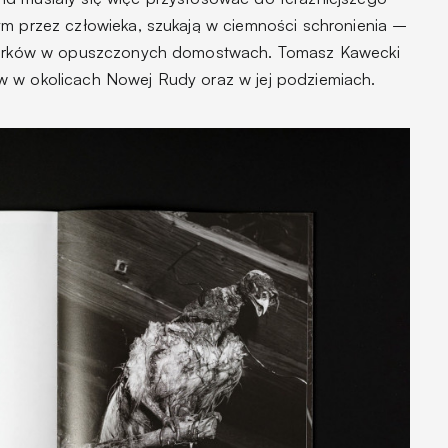
nym przez człowieka, szukają w ciemności schronienia –
kamarków w opuszczonych domostwach. Tomasz Kawecki
ów w okolicach Nowej Rudy oraz w jej podziemiach.