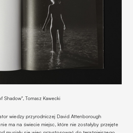
 of Shadow", Tomasz Kawecki
yzator wiedzy przyrodniczej David Attenborough
 nie ma na świecie miejsc, które nie zostałyby przejęte
 musiały się więc przystosować do teraźniejszego