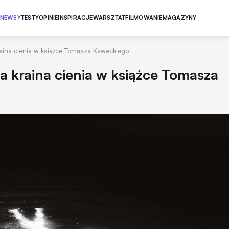
NEWSY
TESTY
OPINIE
INSPIRACJE
WARSZTAT
FILMOWANIE
MAGAZYNY
kraina cienia w książce Tomasza Kaweckiego
na kraina cienia w książce Tomasza