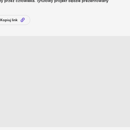
ny przez człowieka. Tytułowy projekt będzie prezentowany
Kopiuj link