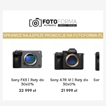
SPRAWDŹ NAJLEPSZE PROMOCJE NA FOTOFORMA.PL
Sony FX5 | Raty do
Sony A7R VI | Raty do
Sony A
30x0%
30x0%
22 999 zł
21 999 zł
1