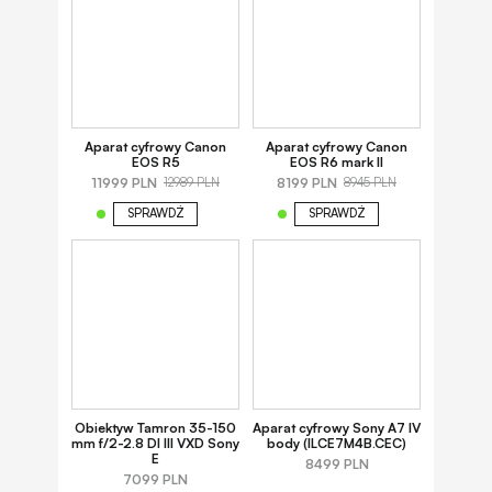
Aparat cyfrowy Canon
Aparat cyfrowy Canon
EOS R5
EOS R6 mark II
11999 PLN
8199 PLN
12989 PLN
8945 PLN
SPRAWDŹ
SPRAWDŹ
Obiektyw Tamron 35-150
Aparat cyfrowy Sony A7 IV
mm f/2-2.8 DI III VXD Sony
body (ILCE7M4B.CEC)
E
8499 PLN
7099 PLN