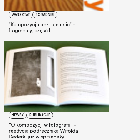
WARSZTAT
PORADNIKI
"Kompozycja bez tajemnic" -
fragmenty, część II
NEWSY
PUBLIKACJE
“O kompozycji w fotografii” -
reedycja podręcznika Witolda
Dederki już w sprzedaży