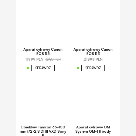
Aparat cyfrowy Canon
Aparat cyfrowy Canon
EOS R5
EOS R3
11999 PLN
21999 PLN
12989 PLN
SPRAWDŹ
SPRAWDŹ
Obiektyw Tamron 35-150
Aparat cyfrowy OM
mm f/2-2.8 DI III VXD Sony
System OM-1 II body
E