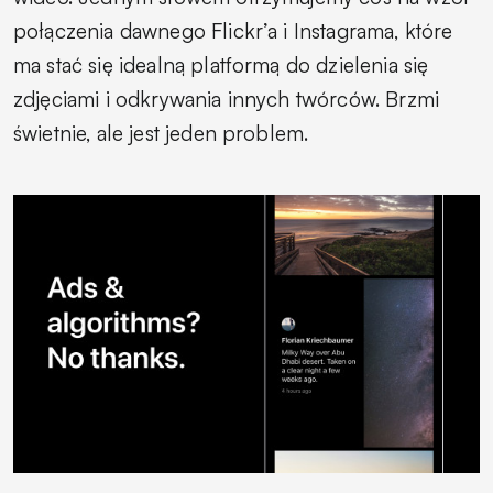
połączenia dawnego Flickr’a i Instagrama, które
ma stać się idealną platformą do dzielenia się
zdjęciami i odkrywania innych twórców. Brzmi
świetnie, ale jest jeden problem.