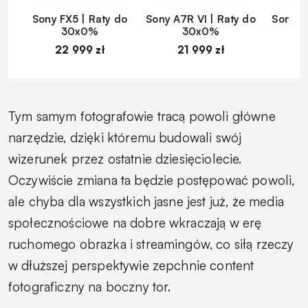
Sony FX5 | Raty do
Sony A7R VI | Raty do
Sony A
30x0%
30x0%
22 999 zł
21 999 zł
1
Tym samym fotografowie tracą powoli główne
narzędzie, dzięki któremu budowali swój
wizerunek przez ostatnie dziesięciolecie.
Oczywiście zmiana ta będzie postępować powoli,
ale chyba dla wszystkich jasne jest już, że media
społecznościowe na dobre wkraczają w erę
ruchomego obrazka i streamingów, co siłą rzeczy
w dłuższej perspektywie zepchnie content
fotograficzny na boczny tor.