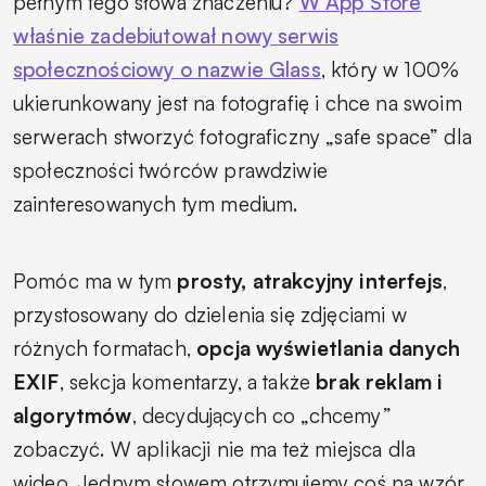
pełnym tego słowa znaczeniu?
W App Store
właśnie zadebiutował nowy serwis
społecznościowy o nazwie Glass
, który w 100%
ukierunkowany jest na fotografię i chce na swoim
serwerach stworzyć fotograficzny „safe space” dla
społeczności twórców prawdziwie
zainteresowanych tym medium.
Pomóc ma w tym
prosty, atrakcyjny interfejs
,
przystosowany do dzielenia się zdjęciami w
różnych formatach,
opcja wyświetlania danych
EXIF
, sekcja komentarzy, a także
brak reklam i
algorytmów
, decydujących co „chcemy”
zobaczyć. W aplikacji nie ma też miejsca dla
wideo. Jednym słowem otrzymujemy coś na wzór