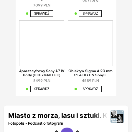
9671 PLN
7099 PLN
SPRAWDŹ
SPRAWDŹ
Aparat cyfrowy Sony A7 IV
Obiektyw Sigma A 20 mm
body (ILCE7M4B.CEC)
f/1.4 DG DN Sony E
8499 PLN
4589 PLN
SPRAWDŹ
SPRAWDŹ