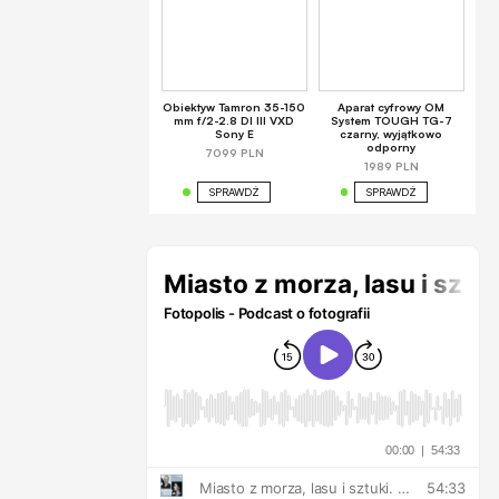
Obiektyw Tamron 35-150
Aparat cyfrowy OM
mm f/2-2.8 DI III VXD
System TOUGH TG-7
Sony E
czarny, wyjątkowo
odporny
7099 PLN
1989 PLN
SPRAWDŹ
SPRAWDŹ