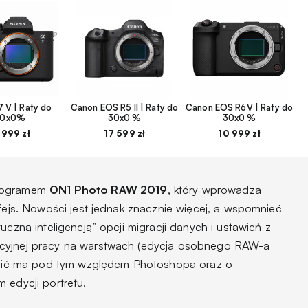
 V | Raty do
Canon EOS R5 II | Raty do
Canon EOS R6V | Raty do
30x0%
30x0 %
30x0 %
 999 zł
17 599 zł
10 999 zł
programem
ON1 Photo RAW 2019
, który wprowadza
rfejs. Nowości jest jednak znacznie więcej, a wspomnieć
uczną inteligencją” opcji migracji danych i ustawień z
kcyjnej pracy na warstwach (edycja osobnego RAW-a
stąpić ma pod tym względem Photoshopa oraz o
 edycji portretu.