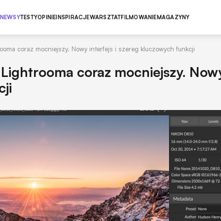
NEWSY
TESTY
OPINIE
INSPIRACJE
WARSZTAT
FILMOWANIE
MAGAZYNY
ooma coraz mocniejszy. Nowy interfejs i szereg kluczowych funkcji
Lightrooma coraz mocniejszy. Now
ji