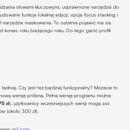
dzania słowami kluczowymi, usprawnione narzędzia do
udowane funkcje lokalnej edycji, opcję focus stacking i
 narzędzie maskowania. To ostatnie pojawić ma się
od koniec roku bieżącego roku. Do tego garść profili
adniej. Czy jest też bardziej funkcjonalny? Możecie to
mową wersję próbną. Pełną wersję programu można
5 zł
), użytkownicy wcześniejszych wersji mogą zaś
ów (około 300 zł).
resem
on1.com
.