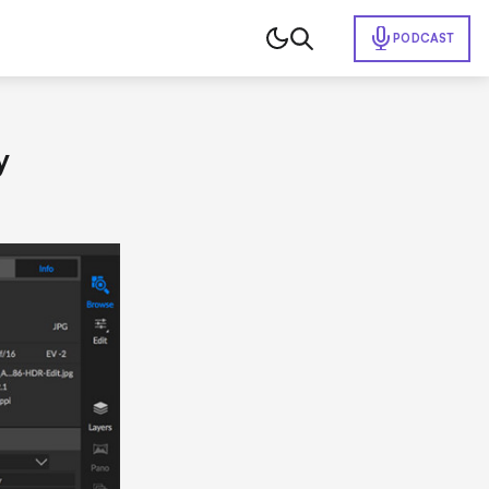
PODCAST
y