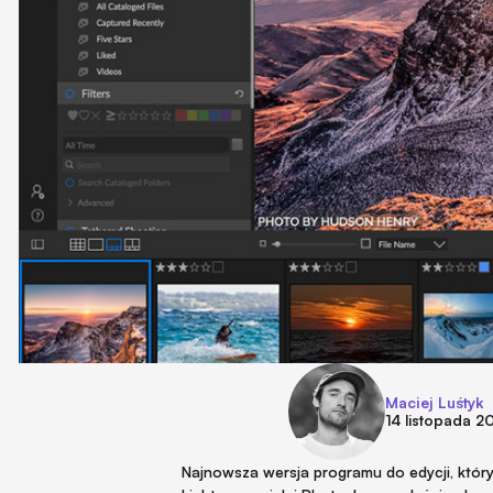
Maciej Luśtyk
14 listopada 2
Najnowsza wersja programu do edycji, któr