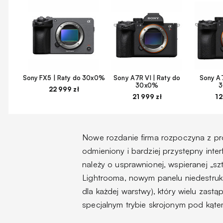
Sony FX5 | Raty do 30x0%
Sony A7R VI | Raty do
Sony A7
30x0%
22 999 zł
21 999 zł
12
Nowe rozdanie firma rozpoczyna z 
odmieniony i bardziej przystępny inte
należy o usprawnionej, wspieranej „szt
Lightrooma, nowym panelu niedestru
dla każdej warstwy), który wielu za
specjalnym trybie skrojonym pod kątem