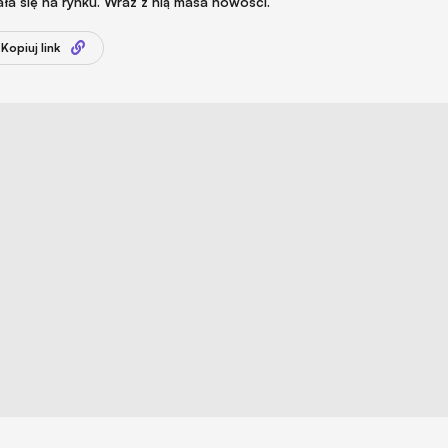
ała się na rynku. Wraz z nią masa nowości.
Kopiuj link