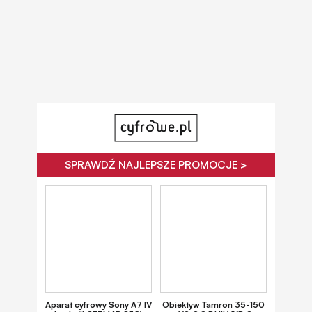
SPRAWDŹ NAJLEPSZE PROMOCJE >
Aparat cyfrowy Sony A7 IV
Obiektyw Tamron 35-150