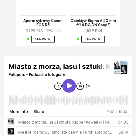
Aparat cyfrowy Canon
Obiektyw Sigma A 20 mm
EOS R5
f/1.4 DG DN Sony E
11999 PLN
4589 PLN
12989 PLN
SPRAWDŹ
SPRAWDŹ