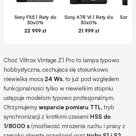
Sony FX5 | Raty do
Sony A7R VI | Raty do
Sony A
30x0%
30x0%
22 999 zł
21 999 zł
1
Choć Viltrox Vintage Z1 Pro to lampa typowo
hobbystyczna, cechująca się stosunkowo
niewielką mocą
24 Ws
, to już pod względem
funkcjonalności tylko w niewielkim stopniu
ustępuje modelom typowo profesjonalnym.
Otrzymujemy
wsparcie pomiaru TTL
, tryb
synchronizacji z krótkimi czasami
HSS do
1/8000 s
(możliwość mrożenia ruchu i pracy z
szeroko otwartą przysłoną) oraz
tryby S1 i S2,