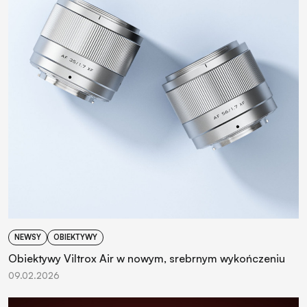
NEWSY
OBIEKTYWY
Obiektywy Viltrox Air w nowym, srebrnym wykończeniu
09.02.2026