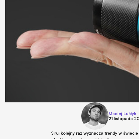
Maciej Luśtyk
21 listopada 2
Sirui kolejny raz wyznacza trendy w świecie 