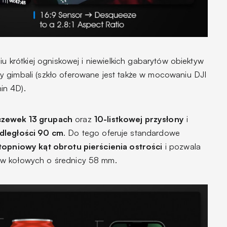
iu krótkiej ogniskowej i niewielkich gabarytów obiektyw
 gimbali (szkło oferowane jest także w mocowaniu DJI
in 4D).
czewek 13 grupach
oraz
10-listkowej przysłony
i
odległości 90 cm
. Do tego oferuje standardowe
topniowy kąt obrotu pierścienia ostrości
i pozwala
ów kołowych o średnicy 58 mm.