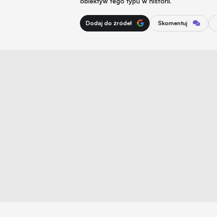
obiektyw tego typu w historii.
Dodaj do źródeł
Skomentuj