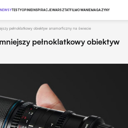
NEWSY
TESTY
OPINIE
INSPIRACJE
WARSZTAT
FILMOWANIE
MAGAZYNY
iejszy pełnoklatkowy obiektyw anamorficzny na świecie
ajmniejszy pełnoklatkowy obiektyw