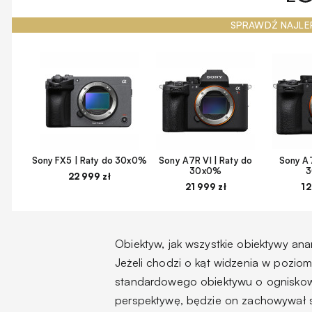
SPRAWDŹ NAJLE
Sony FX5 | Raty do 30x0%
Sony A7R VI | Raty do
Sony A7
30x0%
22 999 zł
21 999 zł
12
Obiektyw, jak wszystkie obiektywy an
Jeżeli chodzi o kąt widzenia w poziom
standardowego obiektywu o ogniskowej
perspektywę, będzie on zachowywał s