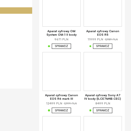
Aparat cyfrowy OM
Aparat cyfrowy Canon
System OM-1 II body
EOS R5
12989 PLN
9671 PLN
11999 PLN
SPRAWDŹ
SPRAWDŹ
Aparat cyfrowy Canon
Aparat cyfrowy Sony A7
EOS R6 mark III
IV body (ILCE7M4B.CEC)
12999 PLN
12499 PLN
8499 PLN
SPRAWDŹ
SPRAWDŹ