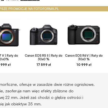
PSZE PROMOCJE NA FOTOFORMA.PL
 V | Raty do
Canon EOS R5 II | Raty do
Canon EOS R6V | Raty do
30x0%
30x0 %
30x0 %
 999 zł
17 599 zł
10 999 zł
amorficzne, oferuje w zasadzie dwie różne ogniskowe.
ie, zaoferuje nam więc efekty zbliżone do
 22 mm. Jeżeli zaś chodzi o głębię ostrości i
ię jak obiektyw 35 mm.