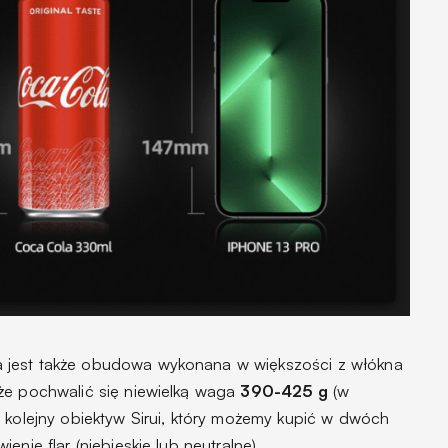
 jest także obudowa wykonana w większości z włókna
że pochwalić się niewielką waga
390-425 g
(w
 kolejny obiektyw Sirui, który możemy kupić w dwóch
nie flar (niebieskie lub neutralne).