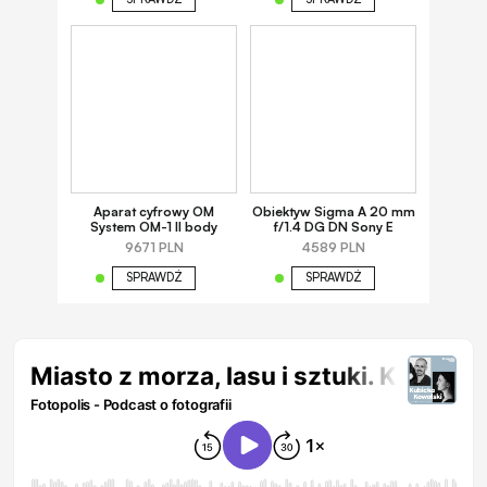
Aparat cyfrowy OM
Obiektyw Sigma A 20 mm
System OM-1 II body
f/1.4 DG DN Sony E
9671 PLN
4589 PLN
SPRAWDŹ
SPRAWDŹ