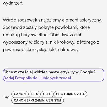
wydarzeń.
Wśród soczewek znajdziemy element asferyczny.
Soczewki zostały pokryte powłokami, które
redukują flary świetlne. Obiektyw został
wyposażony w cichy silnik krokowy, z którego z
pewnością skorzystają także filmowcy.
Chcesz częściej widzieć nasze artykuły w Google?
Dodaj Fotopolis do ulubionych źródeł
CANON
EF-S
CEFS
PHOTOKINA 2014
Tagi:
CANON EF-S 24MM F/2,8 STM