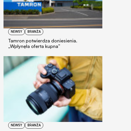
NEWSY
BRANŻA
Tamron potwierdza doniesienia.
„Wpłynęła oferta kupna”
NEWSY
BRANŻA