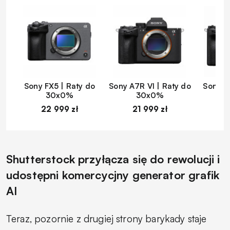
Sony FX5 | Raty do
Sony A7R VI | Raty do
Sony A
30x0%
30x0%
22 999 zł
21 999 zł
1
Shutterstock przyłącza się do rewolucji i
udostępni komercycjny generator grafik
AI
Teraz, pozornie z drugiej strony barykady staje