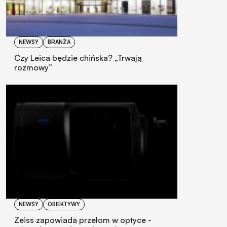
NEWSY
BRANŻA
Czy Leica będzie chińska? „Trwają
rozmowy”
NEWSY
OBIEKTYWY
Zeiss zapowiada przełom w optyce -