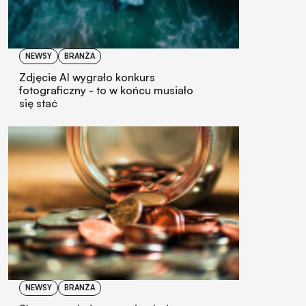
NEWSY
BRANŻA
Zdjęcie AI wygrało konkurs
fotograficzny - to w końcu musiało
się stać
NEWSY
BRANŻA