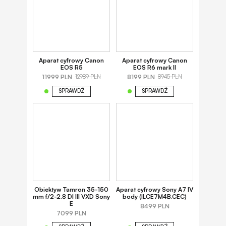
Aparat cyfrowy Canon
Aparat cyfrowy Canon
EOS R5
EOS R6 mark II
11999 PLN
8199 PLN
12989 PLN
8945 PLN
SPRAWDŹ
SPRAWDŹ
Obiektyw Tamron 35-150
Aparat cyfrowy Sony A7 IV
mm f/2-2.8 DI III VXD Sony
body (ILCE7M4B.CEC)
E
8499 PLN
7099 PLN