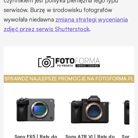
czynnikiem jest polityka pieniężna tego typu
serwisów. Burzę w środowisku fotografów
wywołała niedawna
zmiana strategi wyceniania
zdjęć przez serwis Shutterstock
.
SPRAWDŹ NAJLEPSZE PROMOCJE NA FOTOFORMA.PL
Sony FX5 | Raty do
Sony A7R VI | Raty do
Sony A