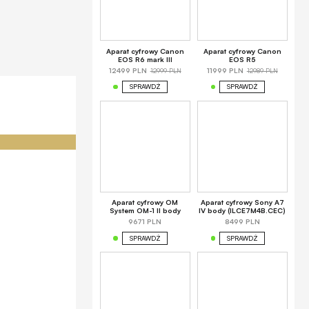
Aparat cyfrowy Canon
Aparat cyfrowy Canon
EOS R6 mark III
EOS R5
12999 PLN
12989 PLN
12499 PLN
11999 PLN
SPRAWDŹ
SPRAWDŹ
Aparat cyfrowy OM
Aparat cyfrowy Sony A7
System OM-1 II body
IV body (ILCE7M4B.CEC)
9671 PLN
8499 PLN
SPRAWDŹ
SPRAWDŹ