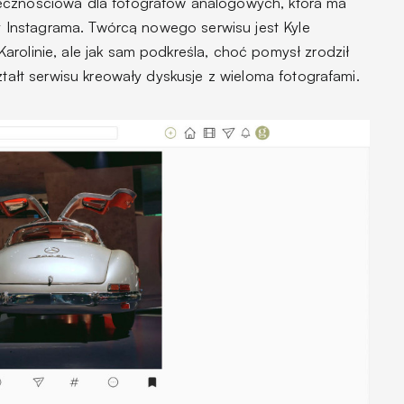
ecznościowa dla fotografów analogowych, która ma
tmy Instagrama. Twórcą nowego serwisu jest Kyle
rolinie, ale jak sam podkreśla, choć pomysł zrodził
ztałt serwisu kreowały dyskusje z wieloma fotografami.