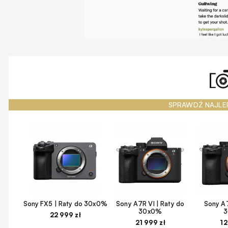
SPRAWDŹ NAJLE
Sony FX5 | Raty do 30x0%
Sony A7R VI | Raty do
Sony A7
30x0%
22 999 zł
21 999 zł
12