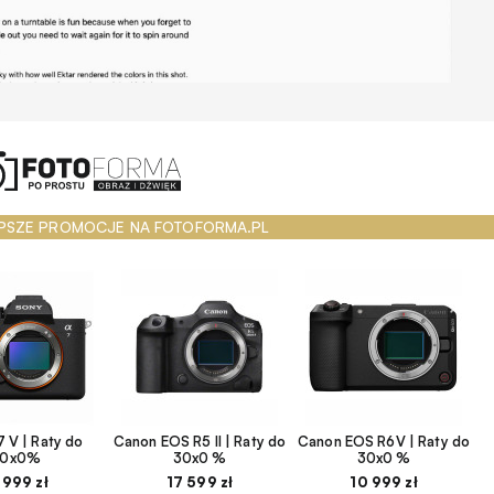
PSZE PROMOCJE NA FOTOFORMA.PL
 V | Raty do
Canon EOS R5 II | Raty do
Canon EOS R6V | Raty do
30x0%
30x0 %
30x0 %
 999 zł
17 599 zł
10 999 zł