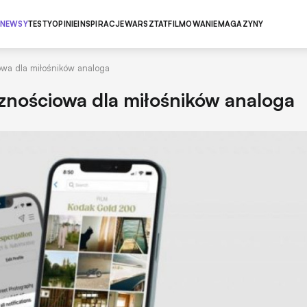
NEWSY
TESTY
OPINIE
INSPIRACJE
WARSZTAT
FILMOWANIE
MAGAZYNY
owa dla miłośników analoga
znościowa dla miłośników analoga