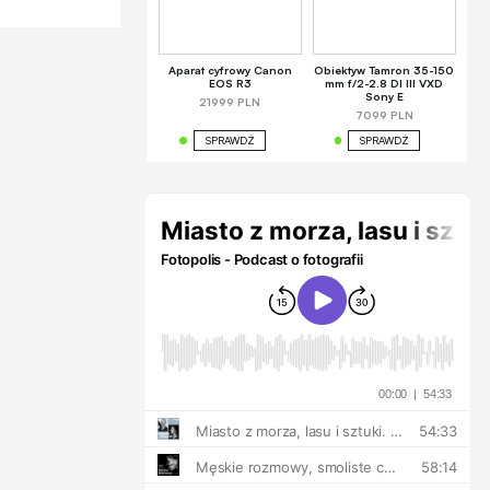
Aparat cyfrowy Canon
Obiektyw Tamron 35-150
EOS R3
mm f/2-2.8 DI III VXD
Sony E
21999 PLN
7099 PLN
SPRAWDŹ
SPRAWDŹ