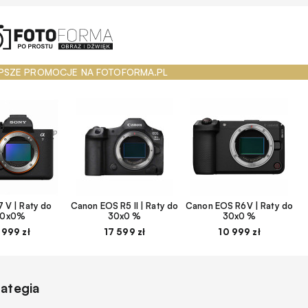
PSZE PROMOCJE NA FOTOFORMA.PL
 V | Raty do
Canon EOS R5 II | Raty do
Canon EOS R6V | Raty do
30x0%
30x0 %
30x0 %
 999 zł
17 599 zł
10 999 zł
rategia