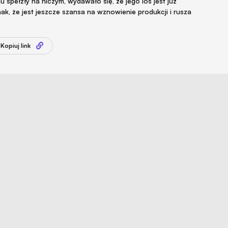
u spełzły na niczym, wydawało się, że jego los jest już
k, że jest jeszcze szansa na wznowienie produkcji i rusza
Kopiuj link