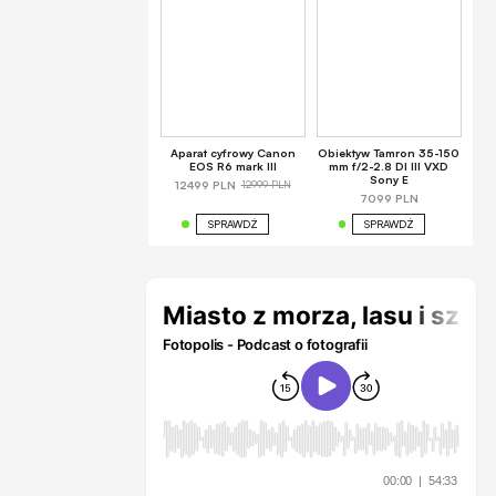
Aparat cyfrowy Canon
Obiektyw Tamron 35-150
EOS R6 mark III
mm f/2-2.8 DI III VXD
Sony E
12999 PLN
12499 PLN
7099 PLN
SPRAWDŹ
SPRAWDŹ