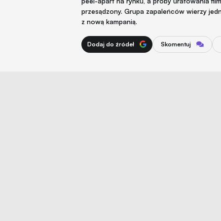
peel-apart na rynku, a próby uratowania film
przesądzony. Grupa zapaleńców wierzy jedna
z nową kampanią.
Dodaj do źródeł
Skomentuj