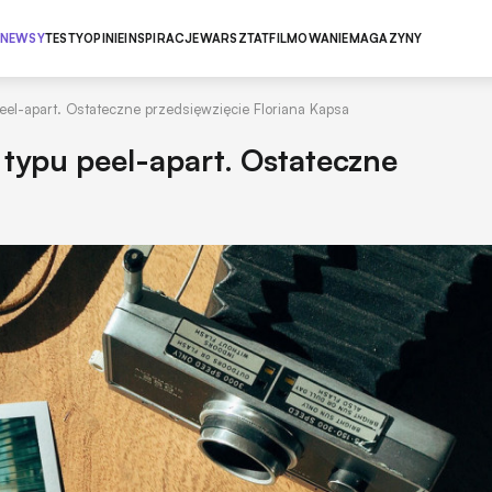
NEWSY
TESTY
OPINIE
INSPIRACJE
WARSZTAT
FILMOWANIE
MAGAZYNY
peel-apart. Ostateczne przedsięwzięcie Floriana Kapsa
 typu peel-apart. Ostateczne