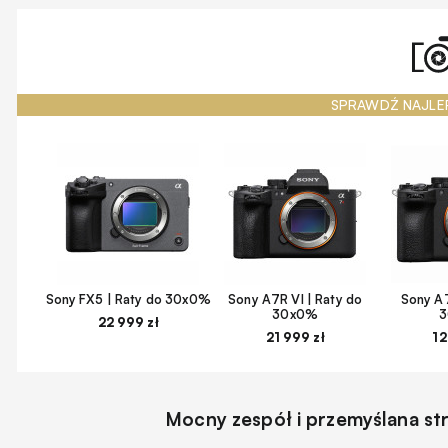
SPRAWDŹ NAJLE
Sony FX5 | Raty do 30x0%
Sony A7R VI | Raty do
Sony A7
30x0%
22 999 zł
21 999 zł
12
Mocny zespół i przemyślana st