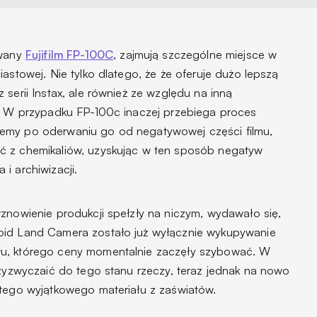
owany
Fujifilm FP-100C
, zajmują szczególne miejsce w
astowej. Nie tylko dlatego, że że oferuje dużo lepszą
 serii Instax, ale również ze względu na inną
i. W przypadku FP-100c inaczej przebiega proces
emy po oderwaniu go od negatywowej części filmu,
ć z chemikaliów, uzyskując w ten sposób negatyw
i archiwizacji.
znowienie produkcji spełzły na niczym, wydawało się,
oid Land Camera zostało już wyłącznie wykupywanie
łu, którego ceny momentalnie zaczęły szybować. W
rzyzwyczaić do tego stanu rzeczy, teraz jednak na nowo
 tego wyjątkowego materiału z zaświatów.