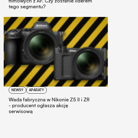
filmowych z AF. Czy zostanie liderem
tego segmentu?
NEWSY
APARATY
Wada fabryczna w Nikonie Z5 II i ZR
- producent ogłasza akcję
serwisową