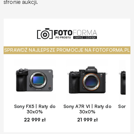
stronie aukcji.
SPRAWDŹ NAJLEPSZE PROMOCJE NA FOTOFORMA.PL
Sony FX5 | Raty do
Sony A7R VI | Raty do
Sony A
30x0%
30x0%
22 999 zł
21 999 zł
1