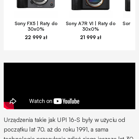
Sony FX5 | Raty do
Sony A7R VI | Raty do
Sony A
30x0%
30x0%
22 999 zł
21 999 zł
1
Urządzenia takie jak UPI 16-S były w użyciu od
początku lat 70. aż do roku 1991, a sama
technologia przesyłania zdjęć sięga jeszcze lat 30.