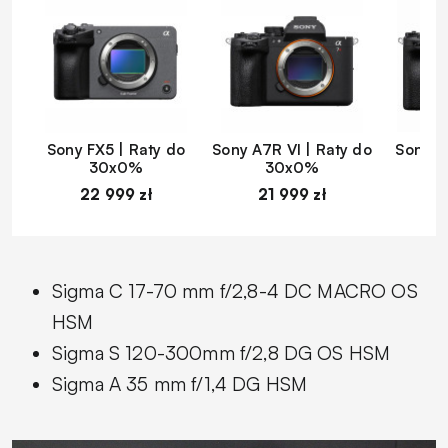
Sony FX5 | Raty do
Sony A7R VI | Raty do
Sony A
30x0%
30x0%
22 999 zł
21 999 zł
1
Sigma C 17-70 mm f/2,8-4 DC MACRO OS
HSM
Sigma S 120-300mm f/2,8 DG OS HSM
Sigma A 35 mm f/1,4 DG HSM