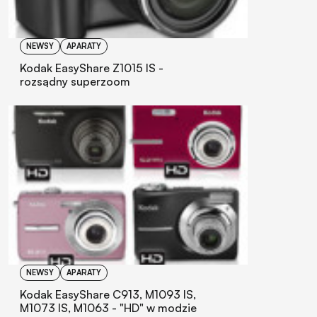
NEWSY
APARATY
Kodak EasyShare Z1015 IS -
rozsądny superzoom
NEWSY
APARATY
Kodak EasyShare C913, M1093 IS,
M1073 IS, M1063 - "HD" w modzie