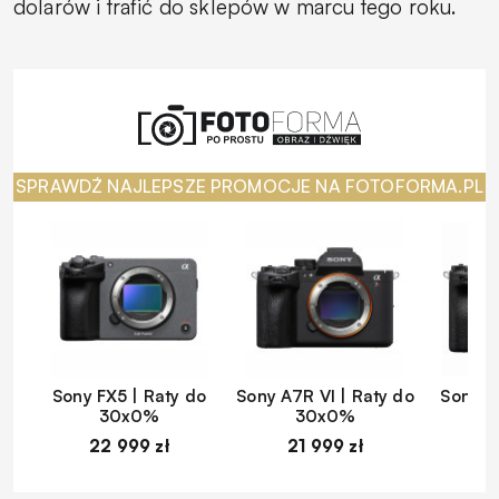
dolarów i trafić do sklepów w marcu tego roku.
SPRAWDŹ NAJLEPSZE PROMOCJE NA FOTOFORMA.PL
Sony FX5 | Raty do
Sony A7R VI | Raty do
Sony A
30x0%
30x0%
22 999 zł
21 999 zł
1