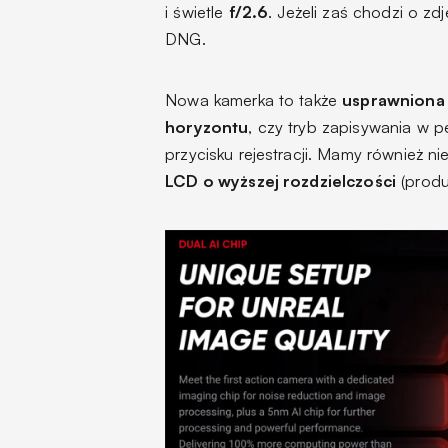
i świetle
f/2.6
. Jeżeli zaś chodzi o zd
DNG.
Nowa kamerka to także
usprawniona s
horyzontu
, czy tryb zapisywania w p
przycisku rejestracji. Mamy również ni
LCD o wyższej rozdzielczości
(produ