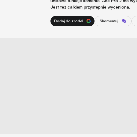
unikalne funkcje kamerka
Ace Pro 2 ma wy
Jest też całkiem przystępnie wyceniona.
Dodaj do źródeł
Skomentuj