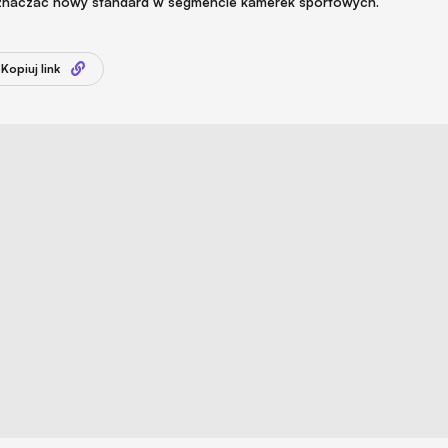
znaczać nowy standard w segmencie kamerek sportowych.
Kopiuj link