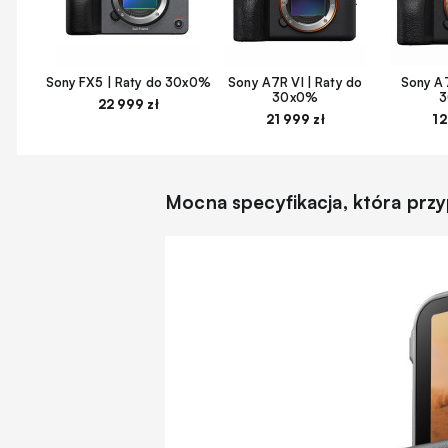
Sony FX5 | Raty do 30x0%
Sony A7R VI | Raty do
Sony A7
30x0%
22 999 zł
21 999 zł
12
Mocna specyfikacja, która prz