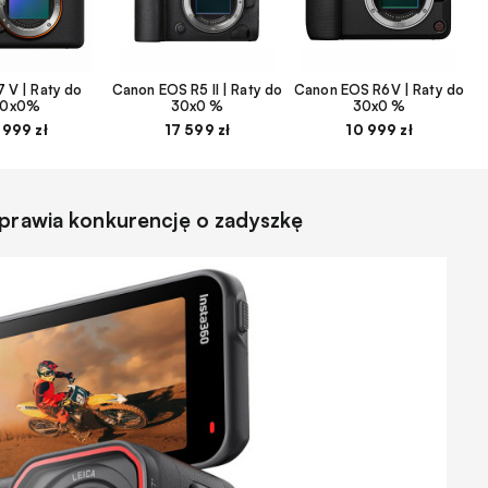
 V | Raty do
Canon EOS R5 II | Raty do
Canon EOS R6V | Raty do
30x0%
30x0 %
30x0 %
 999 zł
17 599 zł
10 999 zł
yprawia konkurencję o zadyszkę