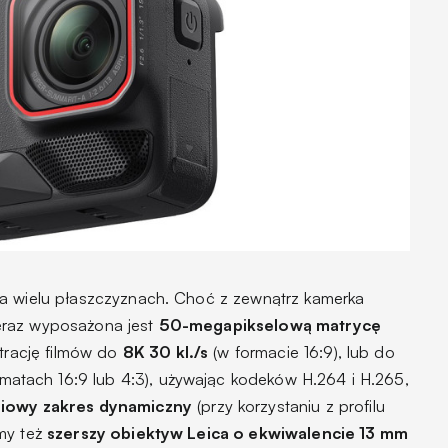
na wielu płaszczyznach. Choć z zewnątrz kamerka
eraz wyposażona jest
50-megapikselową matrycę
strację filmów do
8K 30 kl./s
(w formacie 16:9), lub do
matach 16:9 lub 4:3), używając kodeków H.264 i H.265,
niowy zakres dynamiczny
(przy korzystaniu z profilu
my też
szerszy obiektyw Leica o ekwiwalencie 13 mm