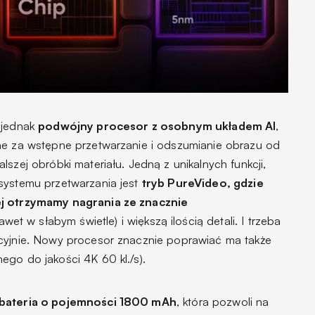
 jednak
podwójny procesor z osobnym układem AI
,
ne za wstępne przetwarzanie i odszumianie obrazu od
szej obróbki materiału. Jedną z unikalnych funkcji,
systemu przetwarzania jest
tryb PureVideo, gdzie
ej otrzymamy nagrania ze znacznie
awet w słabym świetle) i większą ilością detali. I trzeba
kcyjnie. Nowy procesor znacznie poprawiać ma także
ego do jakości 4K 60 kl./s).
 bateria o pojemności 1800 mAh
, która pozwoli na