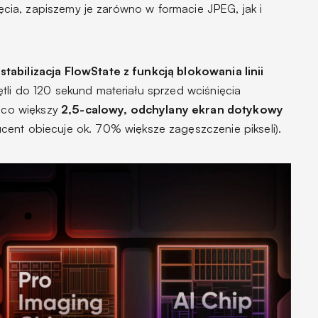
jęcia, zapiszemy je zarówno w formacie JPEG, jak i
tabilizacja FlowState z funkcją blokowania linii
ętli do 120 sekund materiału sprzed wciśnięcia
eco większy
2,5-calowy, odchylany ekran dotykowy
cent obiecuje ok. 70% większe zagęszczenie pikseli).