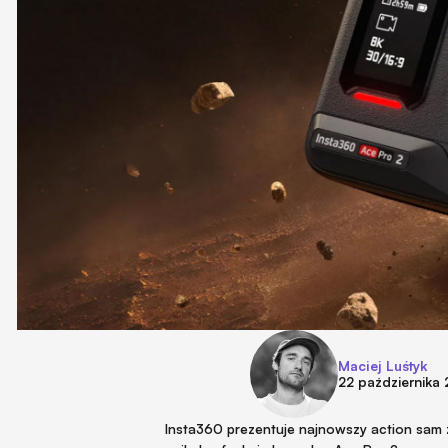
Maciej Luśtyk
22 października
Insta360 prezentuje najnowszy action sam 