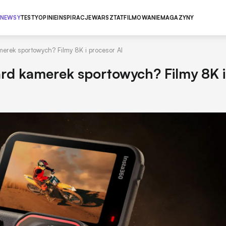
NEWSY
TESTY
OPINIE
INSPIRACJE
WARSZTAT
FILMOWANIE
MAGAZYNY
erek sportowych? Filmy 8K i procesor AI
ard kamerek sportowych? Filmy 8K i