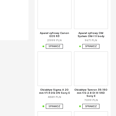
Aparat cyfrowy Canon
Aparat cyfrowy OM
EOS R3
System OM-1 II body
21999 PLN
9671 PLN
SPRAWDŹ
SPRAWDŹ
Obiektyw Sigma A 20
Obiektyw Tamron 35-150
mm f/1.4 DG DN Sony E
mm f/2-2.8 DI III VXD
Sony E
4589 PLN
7099 PLN
SPRAWDŹ
SPRAWDŹ