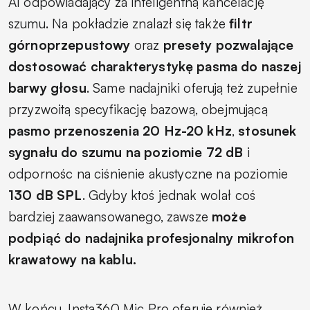
AI odpowiadający za inteligentną kancelację
szumu. Na pokładzie znalazł się także
filtr
górnoprzepustowy
oraz
presety pozwalające
dostosować charakterystykę pasma do naszej
barwy głosu
. Same nadajniki oferują też zupełnie
przyzwoitą specyfikację bazową, obejmującą
pasmo przenoszenia 20 Hz-20 kHz
,
stosunek
sygnału do szumu na poziomie 72 dB
i
odpornośc na ciśnienie akustyczne na poziomie
130 dB SPL
. Gdyby ktoś jednak wolał coś
bardziej zaawansowanego, zawsze
może
podpiąć do nadajnika profesjonalny mikrofon
krawatowy na kablu.
W końcu, Insta360 Mic Pro oferuje również