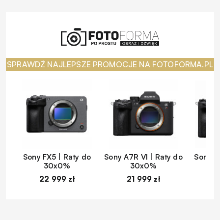
SPRAWDŹ NAJLEPSZE PROMOCJE NA FOTOFORMA.PL
Sony FX5 | Raty do
Sony A7R VI | Raty do
Sony A
30x0%
30x0%
22 999 zł
21 999 zł
1