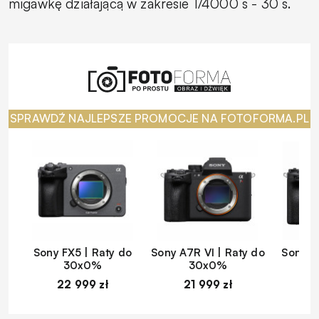
migawkę działającą w zakresie 1/4000 s - 30 s.
SPRAWDŹ NAJLEPSZE PROMOCJE NA FOTOFORMA.PL
Sony FX5 | Raty do
Sony A7R VI | Raty do
Sony A
30x0%
30x0%
22 999 zł
21 999 zł
1