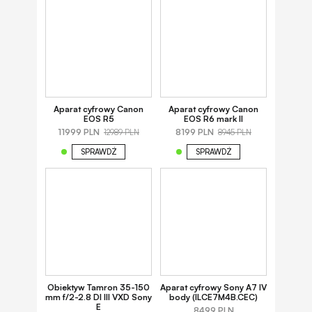
Aparat cyfrowy Canon
Aparat cyfrowy Canon
EOS R5
EOS R6 mark II
11999 PLN
8199 PLN
12989 PLN
8945 PLN
SPRAWDŹ
SPRAWDŹ
Obiektyw Tamron 35-150
Aparat cyfrowy Sony A7 IV
mm f/2-2.8 DI III VXD Sony
body (ILCE7M4B.CEC)
E
8499 PLN