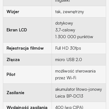
migawki
Wizjer
tak, zewnętrzny
dotykowy
Ekran LCD
3,7-calowy
1 300 000 punktów
Rejestracja filmów
Full HD 30fps
Złącza
micro USB 2.0
możliwość sterowania
Pilot
przez Wi-Fi
akumulator litowo-jonowy
Zasilanie
Leica BP-DC13
Wydajność zasilania
400 (wg CIPA)