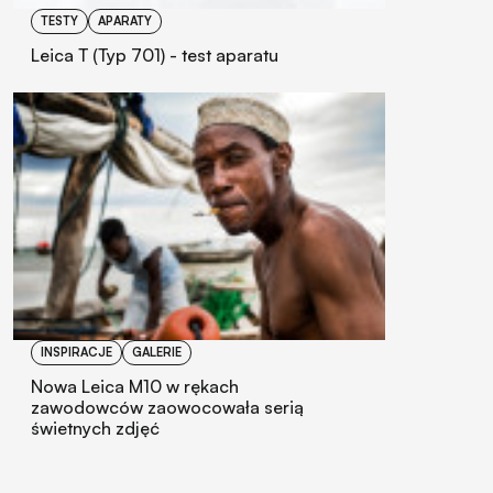
TESTY
APARATY
Leica T (Typ 701) - test aparatu
INSPIRACJE
GALERIE
Nowa Leica M10 w rękach
zawodowców zaowocowała serią
świetnych zdjęć