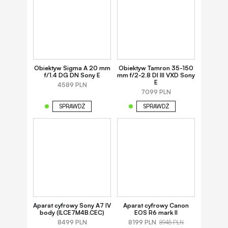
Obiektyw Sigma A 20 mm
Obiektyw Tamron 35-150
f/1.4 DG DN Sony E
mm f/2-2.8 DI III VXD Sony
E
4589 PLN
7099 PLN
SPRAWDŹ
SPRAWDŹ
Aparat cyfrowy Sony A7 IV
Aparat cyfrowy Canon
body (ILCE7M4B.CEC)
EOS R6 mark II
8499 PLN
8199 PLN
8945 PLN