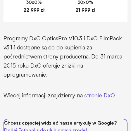
30x0%
30x0%
22 999 zł
21 999 zł
1
Programy DxO OpticsPro V10.3 i DxO FilmPack
v5.1.1 dostępne są do do kupienia za
pośrednictwem strony producetna. Do 31 marca
2015 roku DxO oferuje zniżki na
oprogramowanie.
Więcej informacji znajdziemy na
stronie DxO
Chcesz częściej widzieć nasze artykuły w Google?
Dodaj Fotopolis do ulubionych źródeł