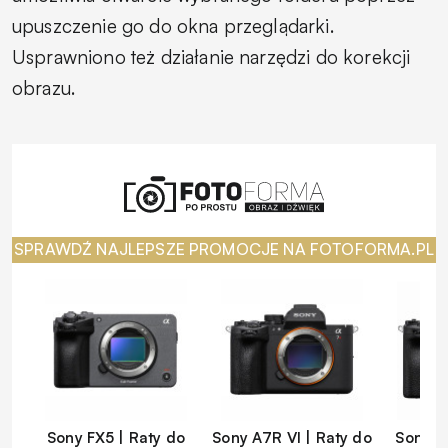
upuszczenie go do okna przeglądarki.
Usprawniono też działanie narzędzi do korekcji
obrazu.
SPRAWDŹ NAJLEPSZE PROMOCJE NA FOTOFORMA.PL
Sony FX5 | Raty do
Sony A7R VI | Raty do
Sony A