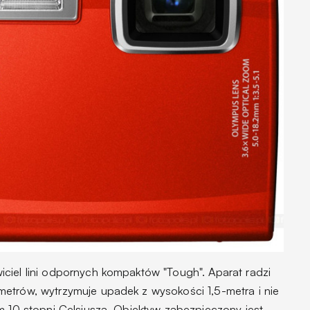
ciel lini odpornych kompaktów "Tough". Aparat radzi
etrów, wytrzymuje upadek z wysokości 1,5-metra i nie
m 10 stopni Celsjusza. Obiektyw zabezpieczony jest