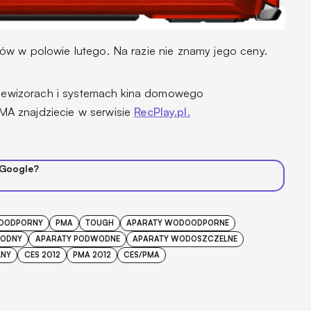
w w polowie lutego. Na razie nie znamy jego ceny.
telewizorach i systemach kina domowego
A znajdziecie w serwisie
RecPlay.pl.
 Google?
OODPORNY
PMA
TOUGH
APARATY WODOODPORNE
WODNY
APARATY PODWODNE
APARATY WODOSZCZELNE
LNY
CES 2012
PMA 2012
CES/PMA