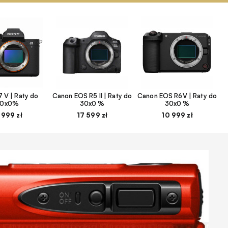
 V | Raty do
Canon EOS R5 II | Raty do
Canon EOS R6V | Raty do
30x0%
30x0 %
30x0 %
 999 zł
17 599 zł
10 999 zł