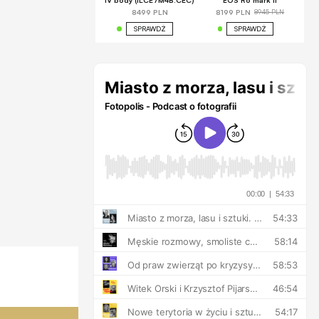
IV body (ILCE7M4B.CEC)
EOS R6 mark II
8945 PLN
8499 PLN
8199 PLN
SPRAWDŹ
SPRAWDŹ