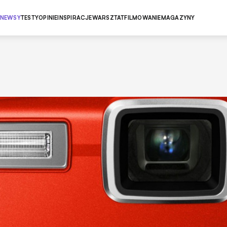
NEWSY
TESTY
OPINIE
INSPIRACJE
WARSZTAT
FILMOWANIE
MAGAZYNY