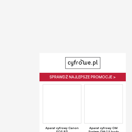
SPRAWDŹ NAJLEPSZE PROMOCJE >
Aparat cyfrowy Canon
Aparat cyfrowy OM
EOS R3
System OM-1 II body