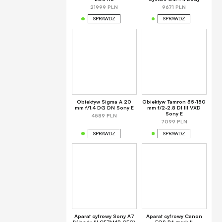
21999 PLN
9671 PLN
SPRAWDŹ
SPRAWDŹ
Obiektyw Sigma A 20
Obiektyw Tamron 35-150
mm f/1.4 DG DN Sony E
mm f/2-2.8 DI III VXD
Sony E
4589 PLN
7099 PLN
SPRAWDŹ
SPRAWDŹ
Aparat cyfrowy Sony A7
Aparat cyfrowy Canon