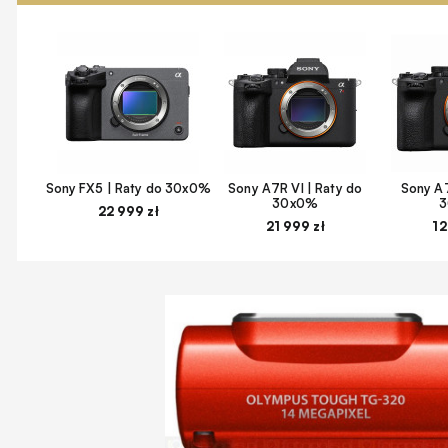
Sony FX5 | Raty do 30x0%
Sony A7R VI | Raty do
Sony A7
30x0%
22 999 zł
21 999 zł
12