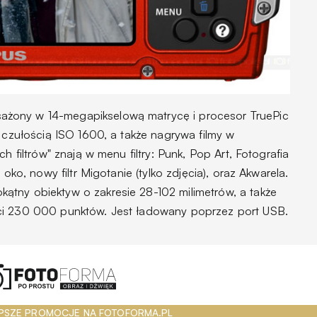
żony w 14-megapikselową matrycę i procesor TruePic
ą czułością ISO 1600, a także nagrywa filmy w
h filtrów" znają w menu filtry: Punk, Pop Art, Fotografia
 oko, nowy filtr Migotanie (tylko zdjęcia), oraz Akwarela.
tny obiektyw o zakresie 28-102 milimetrów, a także
ci 230 000 punktów. Jest ładowany poprzez port USB.
PSZE PROMOCJE NA FOTOFORMA.PL