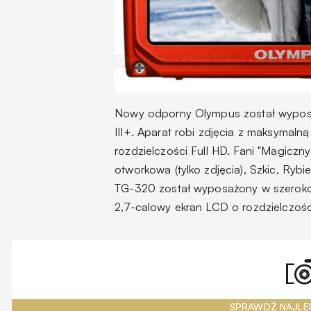
Nowy odporny Olympus został wyposa
III+. Aparat robi zdjęcia z maksymaln
rozdzielczości Full HD. Fani "Magicznyc
otworkowa (tylko zdjęcia), Szkic, Rybie
TG-320 został wyposażony w szerokoką
2,7-calowy ekran LCD o rozdzielczoś
SPRAWDŹ NAJLE