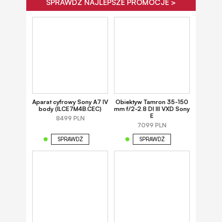
SPRAWDŹ NAJLEPSZE PROMOCJE >
Aparat cyfrowy Sony A7 IV
Obiektyw Tamron 35-150
body (ILCE7M4B.CEC)
mm f/2-2.8 DI III VXD Sony
E
8499 PLN
7099 PLN
SPRAWDŹ
SPRAWDŹ