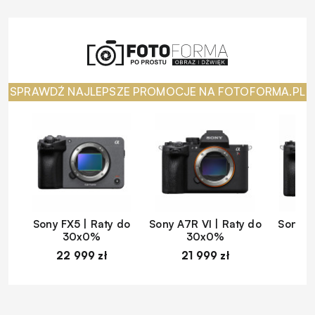
SPRAWDŹ NAJLEPSZE PROMOCJE NA FOTOFORMA.PL
Sony FX5 | Raty do
Sony A7R VI | Raty do
Sony A
30x0%
30x0%
22 999 zł
21 999 zł
1