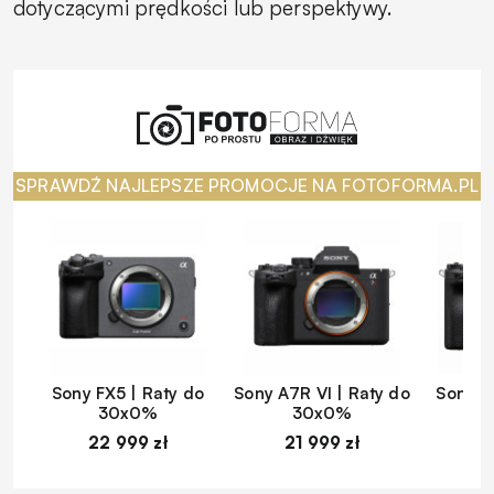
dotyczącymi prędkości lub perspektywy.
SPRAWDŹ NAJLEPSZE PROMOCJE NA FOTOFORMA.PL
Sony FX5 | Raty do
Sony A7R VI | Raty do
Sony A
30x0%
30x0%
22 999 zł
21 999 zł
1