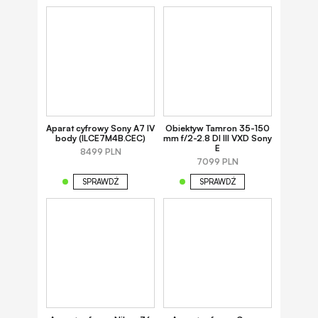
Aparat cyfrowy Sony A7 IV
Obiektyw Tamron 35-150
body (ILCE7M4B.CEC)
mm f/2-2.8 DI III VXD Sony
E
8499 PLN
7099 PLN
SPRAWDŹ
SPRAWDŹ