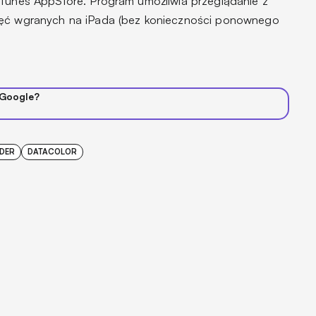
iTunes AppStore. Program umożliwia przeglądanie z
jęć wgranych na iPada (bez konieczności ponownego
 Google?
DER
DATACOLOR