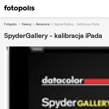
Fotopolis
Newsy
Akcesoria
SpyderGallery - kalibracja iPada
SpyderGallery - kalibracja iPada