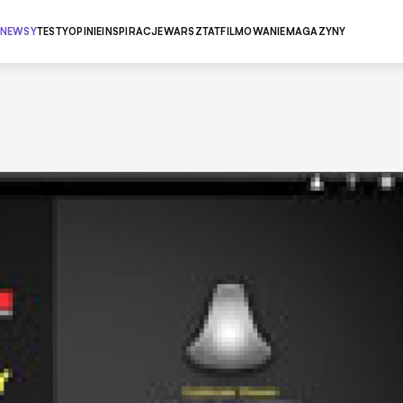
NEWSY
TESTY
OPINIE
INSPIRACJE
WARSZTAT
FILMOWANIE
MAGAZYNY