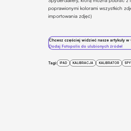
SpyderGallery, którą można pobrać z 
poprawionymi kolorami wszystkich zd
importowania zdjęć)
Chcesz częściej widzieć nasze artykuły w
Dodaj Fotopolis do ulubionych źródeł
Tagi:
IPAD
KALIBRACJA
KALIBRATOR
SPY