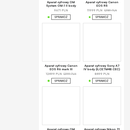
Aparat cyfrowy OM
Aparat cyfrowy Canon
System OM-1 II body
EOS R5
12989 PLN
9671 PLN
11999 PLN
SPRAWDŹ
SPRAWDŹ
Aparat cyfrowy Canon
Aparat cyfrowy Sony A7
EOS R6 mark III
IV body (ILCE7M4B.CEC)
12999 PLN
12499 PLN
8499 PLN
SPRAWDŹ
SPRAWDŹ
Aparat cyfrowy OM
Aparat cyfrowy Nikon Zf