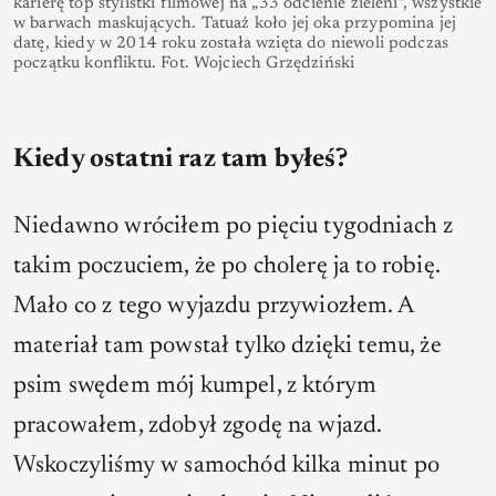
karierę top stylistki filmowej na „33 odcienie zieleni”, wszystkie
w barwach maskujących. Tatuaż koło jej oka przypomina jej
datę, kiedy w 2014 roku została wzięta do niewoli podczas
początku konfliktu. Fot. Wojciech Grzędziński
Kiedy ostatni raz tam byłeś?
Niedawno wróciłem po pięciu tygodniach z
takim poczuciem, że po cholerę ja to robię.
Mało co z tego wyjazdu przywiozłem. A
materiał tam powstał tylko dzięki temu, że
psim swędem mój kumpel, z którym
pracowałem, zdobył zgodę na wjazd.
Wskoczyliśmy w samochód kilka minut po