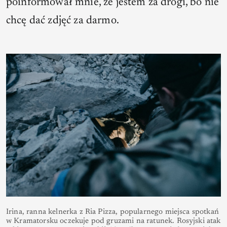
poinformował mnie, że jestem za drogi, bo nie
chcę dać zdjęć za darmo.
Irina, ranna kelnerka z Ria Pizza, popularnego miejsca spotkań
w Kramatorsku oczekuje pod gruzami na ratunek. Rosyjski atak