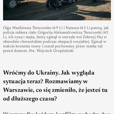
Olga Wasiliewna Tereczenko (69 l.) i Natasza (43 l.) patrzą, jak
policja zabiera ciało Grigorija Aleksandrowicza Tereczenki (45
l.), ich syna i męża, który zginął w ostrzale wsi Zełenyj Haj w
obwodzie chersońskim podczas okupacji rosyjskiej. Zginął w
trakcie koszenia trawy i został pochowany przez matkę tuż
przed domem. Fot. Wojciech Grzędziński
Wróćmy do Ukrainy. Jak wygląda
sytuacja teraz? Rozmawiamy w
Warszawie, co się zmieniło, że jesteś tu
od dłuższego czasu?