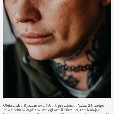
Oleksandra Ryazantseva (40 l.), pseudonim Yalta, 24 lutego
2022 roku wstąpiła w szeregi armii Ukrainy, zamieniając