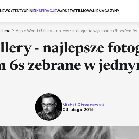
NEWSY
TESTY
OPINIE
INSPIRACJE
WARSZTAT
FILMOWANIE
MAGAZYNY
alerie
Apple World Gallery - najlepsze fotografie wykonane iPhone’em 6
lery - najlepsze fot
m 6s zebrane w jedny
Michał Chrzanowski
03 lutego 2016