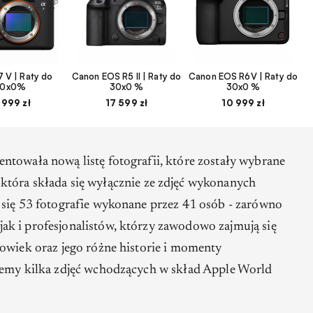
 V | Raty do
Canon EOS R5 II | Raty do
Canon EOS R6V | Raty do
30x0%
30x0 %
30x0 %
 999 zł
17 599 zł
10 999 zł
ntowała nową listę fotografii, które zostały wybrane
 która składa się wyłącznie ze zdjęć wykonanych
 się 53 fotografie wykonane przez 41 osób - zarówno
k i profesjonalistów, którzy zawodowo zajmują się
łowiek oraz jego różne historie i momenty
ujemy kilka zdjęć wchodzących w skład Apple World