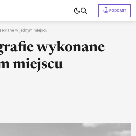
PODCAST
s zebrane w jednym miejscu
ografie wykonane
m miejscu