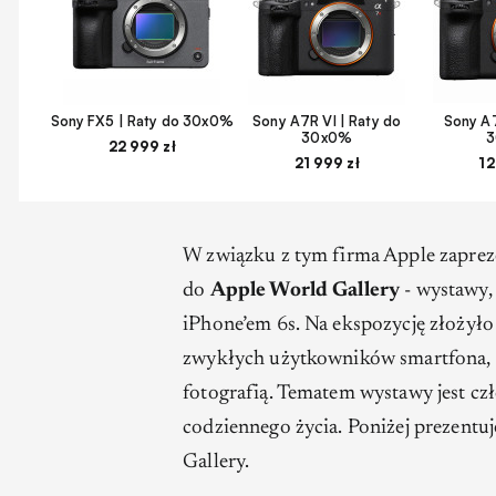
Sony FX5 | Raty do 30x0%
Sony A7R VI | Raty do
Sony A7
30x0%
22 999 zł
21 999 zł
12
W związku z tym firma Apple zapreze
do
Apple World Gallery
- wystawy,
iPhone’em 6s. Na ekspozycję złożyło
zwykłych użytkowników smartfona, ja
fotografią. Tematem wystawy jest cz
codziennego życia. Poniżej prezent
Gallery.