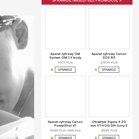
SPRAWDŹ NAJLEPSZE PROMOCJE >
Aparat cyfrowy OM
Aparat cyfrowy Canon
System OM-1 II body
EOS R3
9671 PLN
21999 PLN
SPRAWDŹ
SPRAWDŹ
Aparat cyfrowy Canon
Obiektyw Sigma A 20
PowerShot V1
mm f/1.4 DG DN Sony E
4349 PLN
3649 PLN
4589 PLN
SPRAWDŹ
SPRAWDŹ