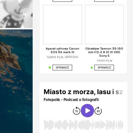
Aparat cyfrowy Canon
Obiektyw Tamron 35-150
EOS R6 mark III
mm f/2-2.8 DI III VXD
Sony E
12999 PLN
12499 PLN
7099 PLN
SPRAWDŹ
SPRAWDŹ