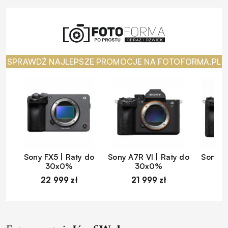
SPRAWDŹ NAJLEPSZE PROMOCJE NA FOTOFORMA.PL
Sony FX5 | Raty do
Sony A7R VI | Raty do
Sony A
30x0%
30x0%
22 999 zł
21 999 zł
1