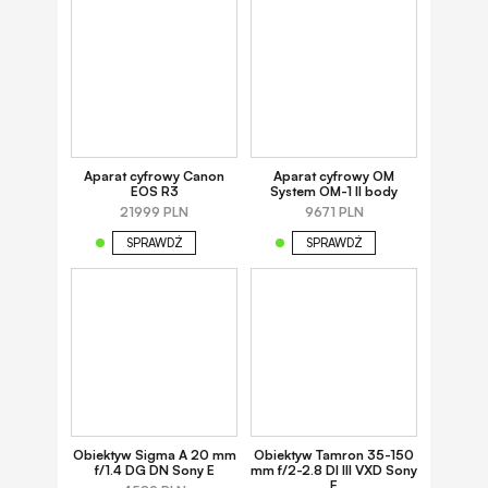
Aparat cyfrowy Canon
Aparat cyfrowy OM
EOS R3
System OM-1 II body
21999 PLN
9671 PLN
SPRAWDŹ
SPRAWDŹ
Obiektyw Sigma A 20 mm
Obiektyw Tamron 35-150
f/1.4 DG DN Sony E
mm f/2-2.8 DI III VXD Sony
E