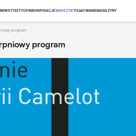
NEWSY
TESTY
OPINIE
INSPIRACJE
WARSZTAT
FILMOWANIE
MAGAZYNY
rpniowy program
ierpniowy program