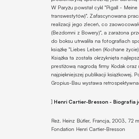
W Paryżu powstał cykl "Pigall - Meine 
transwestytów)". Zafascynowana prac
realizacji jego zleceń, co zaowocowa
(Bezdomni z Bowery)", a zarażona pr
do boksu utrwaliła na fotografiach s
książkę "Liebes Leben (Kochane życie)"
Książka ta została okrzyknięta najl
prestiżową nagrodą firmy Kodak oraz
najpiękniejszej publikacji książkowej. 
Gropius-Bau wystawa retrospektywna 
]
Henri Cartier-Bresson - Biografia
Reż. Heinz Bütler, Francja, 2003, 72 
Fondation Henri Cartier-Bresson