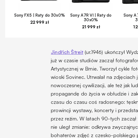
Sony FX5 | Raty do 30x0%
Sony A7R VI | Raty do
Sony A7
30x0%
22 999 zł
21 999 zł
12
Jindřich Štreit
(ur.1946) ukończył Wyd
już w czasie studiów zaczął fotografo
Artystycznej w Brnie. Tworzył cykle f
wioski Sovinec. Utrwalał na zdjęciach 
nowoczesnej cywilizacji, ale też jak l
propagandę do życia w obłudzie i zakł
czasu do czasu coś radosnego: tęskno
prowincji wystawy, koncerty i przedst
przez reżim. W latach 90-tych zaczął f
nie uległ zmianie: odkrywa zwyczajny
bohaterów zdjęć z czesko-polskiego p