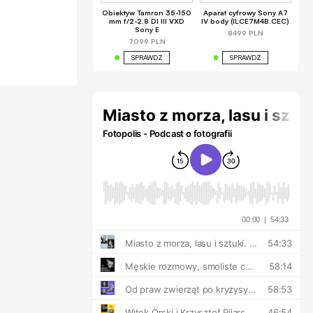
Obiektyw Tamron 35-150
Aparat cyfrowy Sony A7
mm f/2-2.8 DI III VXD
IV body (ILCE7M4B.CEC)
Sony E
8499 PLN
7099 PLN
SPRAWDŹ
SPRAWDŹ