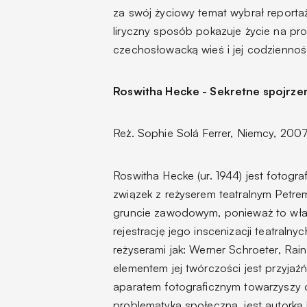
za swój życiowy temat wybrał reportaż
liryczny sposób pokazuje życie na prowi
czechosłowacką wieś i jej codziennoś
Roswitha Hecke - Sekretne spojrze
Reż. Sophie Solá Ferrer, Niemcy, 2007
Roswitha Hecke (ur. 1944) jest fotogra
związek z reżyserem teatralnym Pet
gruncie zawodowym, ponieważ to właś
rejestrację jego inscenizacji teatraln
reżyserami jak: Werner Schroeter, Ra
elementem jej twórczości jest przyjaźń
aparatem fotograficznym towarzyszy o
problematyką społeczną, jest autorką 