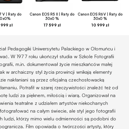
 V | Raty do
Canon EOS R5 II | Raty do
Canon EOS R6V | Raty do
30x0%
30x0 %
30x0 %
 999 zł
17 599 zł
10 999 zł
ział Pedagogiki Uniwersytetu Palackiego w Ołomuńcu i
wać. W 1977 roku ukończył studia w Szkole Fotografii
otografii, m.in. dokumentował życie mieszkańców małej
jak w archaiczny styl życia prowincji wnikają elementy
udzie nakłaniani są przez oficjalną czechosłowacką
amaniu. Potrafił w szarej rzeczywistości znaleźć też od
tę ludzi za pięknem, miłością i wiarą. Organizował na
awienia teatralne z udziałem artystów niekochanych
otografować na całym świecie, ale styl jego fotografii
ch ludzi, którzy mimo wielu odmienności są podobni do
ogranicza. Film opowiada o twórczości artysty, który