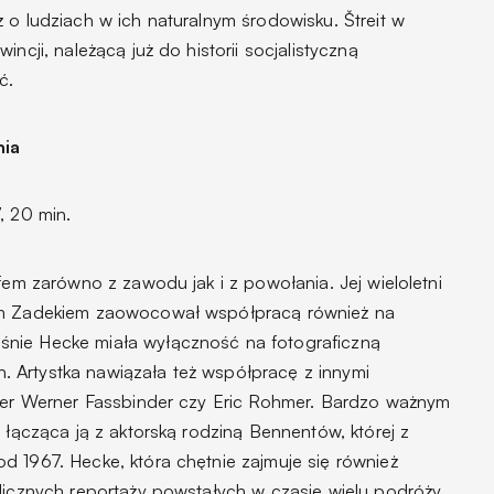
 o ludziach w ich naturalnym środowisku. Štreit w
ncji, należącą już do historii socjalistyczną
ć.
nia
, 20 min.
fem zarówno z zawodu jak i z powołania. Jej wieloletni
rem Zadekiem zaowocował współpracą również na
nie Hecke miała wyłączność na fotograficzną
ych. Artystka nawiązała też współpracę z innymi
iner Werner Fassbinder czy Eric Rohmer. Bardzo ważnym
 łącząca ją z aktorską rodziną Bennentów, której z
d 1967. Hecke, która chętnie zajmuje się również
licznych reportaży powstałych w czasie wielu podróży.