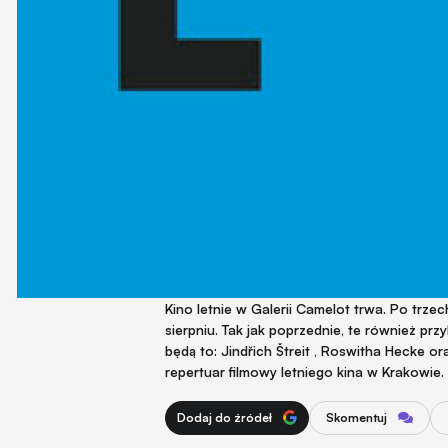
Kino letnie w Galerii Camelot trwa. Po trze
sierpniu. Tak jak poprzednie, te również pr
będą to: Jindřich Štreit , Roswitha Hecke o
repertuar filmowy letniego kina w Krakowie.
Dodaj do źródeł
Skomentuj