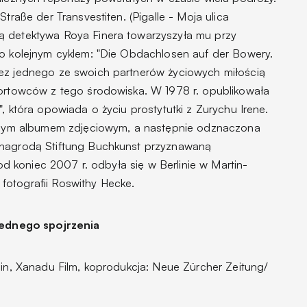
Straße der Transvestiten. (Pigalle - Moja ulica
ą detektywa Roya Finera towarzyszyła mu przy
ło kolejnym cyklem: "Die Obdachlosen auf der Bowery.
zez jednego ze swoich partnerów życiowych miłością
portowców z tego środowiska. W 1978 r. opublikowała
, która opowiada o życiu prostytutki z Zurychu Irene.
epszym albumem zdjęciowym, a następnie odznaczona
 nagrodą Stiftung Buchkunst przyznawaną
Pod koniec 2007 r. odbyła się w Berlinie w Martin-
fotografii Roswithy Hecke.
 jednego spojrzenia
min, Xanadu Film, koprodukcja: Neue Zürcher Zeitung/