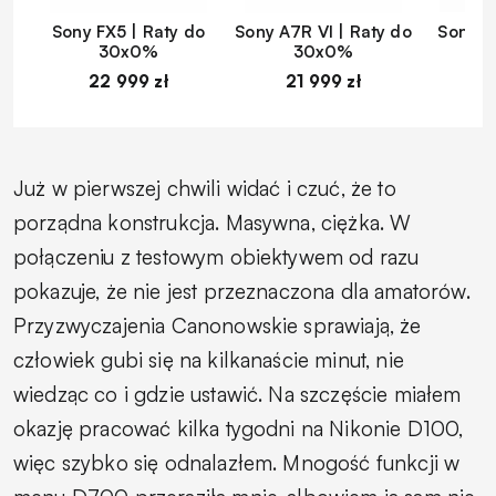
Sony FX5 | Raty do
Sony A7R VI | Raty do
Sony A
30x0%
30x0%
22 999 zł
21 999 zł
1
Już w pierwszej chwili widać i czuć, że to
porządna konstrukcja. Masywna, ciężka. W
połączeniu z testowym obiektywem od razu
pokazuje, że nie jest przeznaczona dla amatorów.
Przyzwyczajenia Canonowskie sprawiają, że
człowiek gubi się na kilkanaście minut, nie
wiedząc co i gdzie ustawić. Na szczęście miałem
okazję pracować kilka tygodni na Nikonie D100,
więc szybko się odnalazłem. Mnogość funkcji w