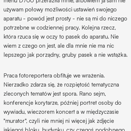
menu D700 przeraziła mnie, albowiem ja sam nie
używam połowy możliwości ustawień swojego
aparatu - powód jest prosty - nie są mi do niczego
potrzebne w codziennej pracy. Kolejna rzecz,
która rzuca się w oczy to pasek do aparatu. Nie
wiem z czego on jest, ale dla mnie nie ma nic
lepszego jak porządny, gruby pasek a nie wstążka.
Praca fotoreportera obfituje we wrażenia.
Nierzadko zdarza się, że rozpiętość tematyczna
zleconych tematów jest spora. Rano sejm,
konferencje korytarze, później portret osoby do
wywiadu, wieczorem koncert a w międzyczasie
"murator", czyli nie mniej ni więcej jak zdjęcie
jakiegoś bloku, budynku, czy czegoś podobnego.