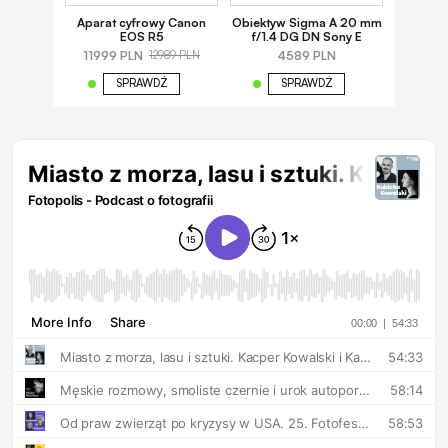
Aparat cyfrowy Canon
Obiektyw Sigma A 20 mm
EOS R5
f/1.4 DG DN Sony E
11999 PLN
4589 PLN
12989 PLN
SPRAWDŹ
SPRAWDŹ