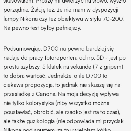
skasowałem. Proszę mi uwierzyć na słowo, wyszło
porządnie. Żałuję też, że nie mam w dyspozycji
lampy Nikona czy tez obiektywu w stylu 70-200.
Na pewno test byłby pełniejszy.
Podsumowując, D700 na pewno bardziej się
nadaje do pracy fotoreportera od np. 5D - jest po
prostu szybszy. 5 klatek na sekundę (7 z gripem)
to dobra wartość. Jednakże, o ile D700 to
ciekawa propozycja, to jednak nie skuszę się na
przesiadkę z Canona. Na moja decyzję wpływa
nie tylko kolorystyka (niby wszystko można
poustawiać, obrobić, ale rzadko jest na to czas),
ale także guzikologia (nie odpowiada mi przycisk
Nikona pod spustem, za to uwielbiam kółko