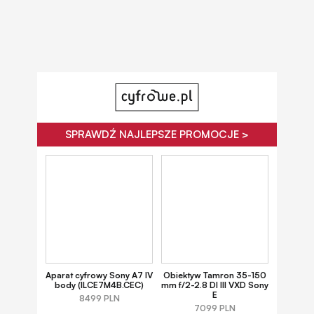
SPRAWDŹ NAJLEPSZE PROMOCJE >
Aparat cyfrowy Sony A7 IV
Obiektyw Tamron 35-150
body (ILCE7M4B.CEC)
mm f/2-2.8 DI III VXD Sony
E
8499 PLN
7099 PLN