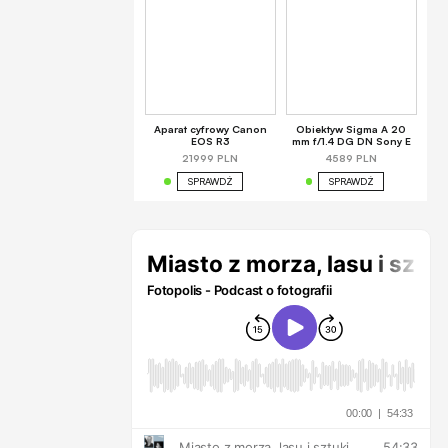
Aparat cyfrowy Canon
Obiektyw Sigma A 20
EOS R3
mm f/1.4 DG DN Sony E
21999 PLN
4589 PLN
SPRAWDŹ
SPRAWDŹ