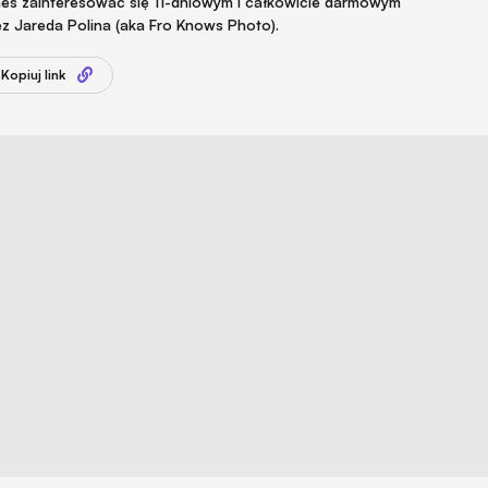
eneś zainteresować się 11-dniowym i całkowicie darmowym
z Jareda Polina (aka Fro Knows Photo).
Kopiuj link