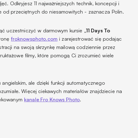
ć. Odkryjesz 11 najważniejszych technik, koncepcji i
afie od przeciętnych do niesamowitych
- zaznacza Polin.
ząć uczestniczyć w darmowym kursie
„11 Days To
tronę
froknowsphoto.com
i zarejestrować się podając
estracji na swoją skrzynkę mailową codziennie przez
struktażowe filmy, które pomogą Ci zrozumieć wiele
 angielskim, ale dzięki funkcji automatycznego
zumiałe. Więcej ciekawych materiałów znajdziecie na
dykowanym
kanale Fro Knows Photo
.