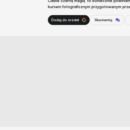
Ciebie czarną magią, to koniecznie powini
kursem fotograficznym przygotowanym prze
Dodaj do źródeł
Skomentuj