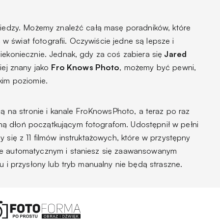
 wiedzy. Możemy znaleźć całą masę poradników, które
 świat fotografii. Oczywiście jedne są lepsze i
iekoniecznie. Jednak, gdy za coś zabiera się
Jared
piej znany jako
Fro Knows Photo
, możemy być pewni,
kim poziomie.
zą na stronie i kanale FroKnowsPhoto, a teraz po raz
ą dłoń początkującym fotografom. Udostępnił w pełni
y się z 11 filmów instruktażowych, które w przystępny
ie automatycznym i staniesz się zaawansowanym
u i przysłony lub tryb manualny nie będą straszne.