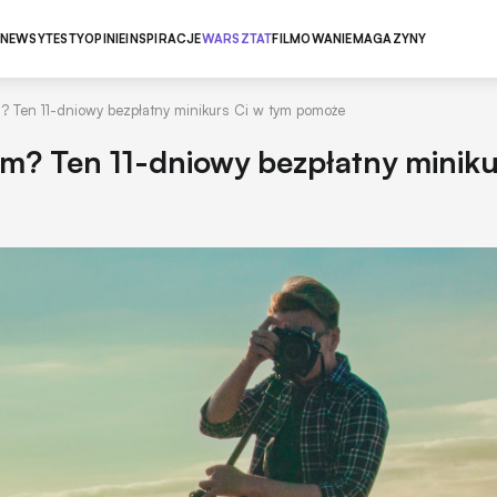
NEWSY
TESTY
OPINIE
INSPIRACJE
WARSZTAT
FILMOWANIE
MAGAZYNY
? Ten 11-dniowy bezpłatny minikurs Ci w tym pomoże
em? Ten 11-dniowy bezpłatny miniku