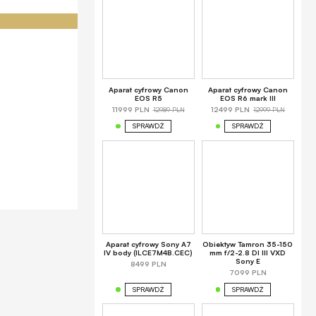
Aparat cyfrowy Canon
Aparat cyfrowy Canon
EOS R5
EOS R6 mark III
12989 PLN
12999 PLN
11999 PLN
12499 PLN
SPRAWDŹ
SPRAWDŹ
Aparat cyfrowy Sony A7
Obiektyw Tamron 35-150
IV body (ILCE7M4B.CEC)
mm f/2-2.8 DI III VXD
Sony E
8499 PLN
7099 PLN
SPRAWDŹ
SPRAWDŹ