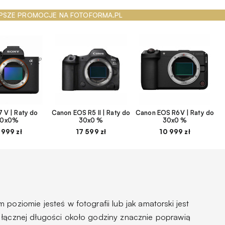
PSZE PROMOCJE NA FOTOFORMA.PL
 V | Raty do
Canon EOS R5 II | Raty do
Canon EOS R6V | Raty do
30x0%
30x0 %
30x0 %
 999 zł
17 599 zł
10 999 zł
poziomie jesteś w fotografii lub jak amatorski jest
 łącznej długości około godziny znacznie poprawią