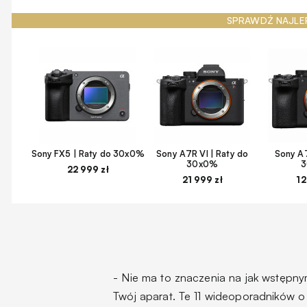
SPRAWDŹ NAJLE
Sony FX5 | Raty do 30x0%
Sony A7R VI | Raty do
Sony A7
30x0%
22 999 zł
21 999 zł
12
- Nie ma to znaczenia na jak wstępnym 
Twój aparat. Te 11 wideoporadników o