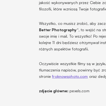
jakość wykonywanych przez Ciebie zdję
filozofii, które wzniosą Twoje fotogr
Wszystko, co musisz zrobić, aby zac
Better Photography“
, to wejść na s
swoje imię i mail. To wszystko! Po rej
kolejne 11 dni będziesz otrzymywał in
różnych aspektów fotografii.
Oczywiście wszystkie filmy są w języku
tłumaczenia napisów, powinny być zro
stronie
froknowsphoto.com
oraz de
zdjęcie główne:
pexels.com